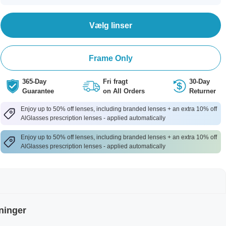
Vælg linser
Frame Only
365-Day
Fri fragt
30-Day
Guarantee
on All Orders
Returner
Enjoy up to 50% off lenses, including branded lenses + an extra 10% off
AlGlasses prescription lenses - applied automatically
Enjoy up to 50% off lenses, including branded lenses + an extra 10% off
AlGlasses prescription lenses - applied automatically
ninger