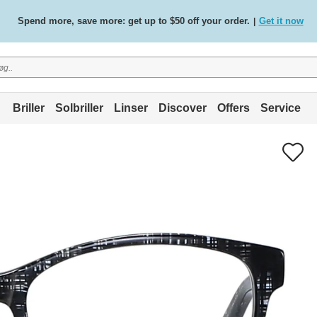
Spend more, save more: get up to $50 off your order.
Get it now
|
Free standard delivery on all orders
Shop now
/
.
Briller
Solbriller
Linser
Discover
Offers
Service