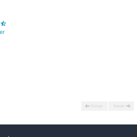
er
Forrige
Næste