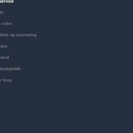
ervice
to
n ordre
else og returnering
vice
riend
ghedspolitik
or brug