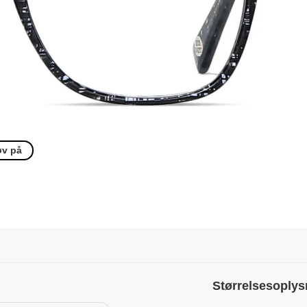
øv på
Størrelsesoplys