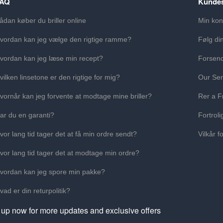
FAQ
Kundes
ådan køber du briller online
Min kon
vordan kan jeg vælge den rigtige ramme?
Følg di
vordan kan jeg læse min recept?
Forsend
vilken linsetone er den rigtige for mig?
Our Ser
vornår kan jeg forvente at modtage mine briller?
Rer a F
ar du en garanti?
Fortroli
vor lang tid tager det at få min ordre sendt?
Vilkår f
vor lang tid tager det at modtage min ordre?
vordan kan jeg spore min pakke?
vad er din returpolitik?
 up now for more updates and exclusive offers