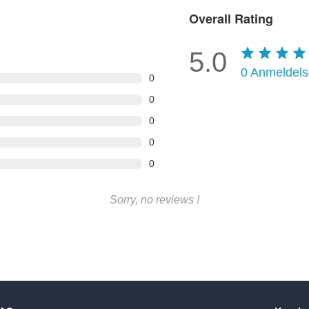
Overall Rating
5.0
0
Anmeldels
0
0
0
0
0
Sorry, no reviews !