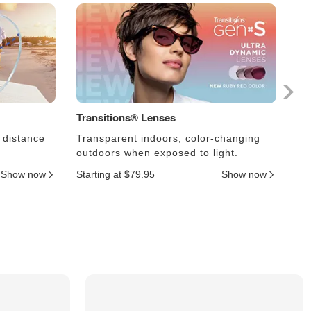
Transitions® Lenses
Fo
 distance
Transparent indoors, color-changing
Le
outdoors when exposed to light.
an
Show now
Starting at $79.95
Show now
Sta