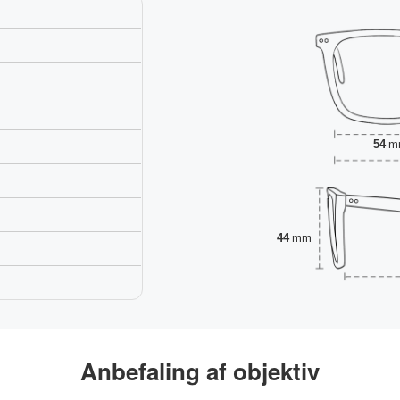
54
m
44
mm
Anbefaling af objektiv