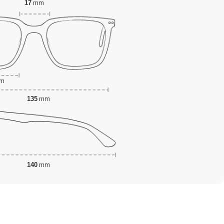
17
mm
m
135
mm
140
mm