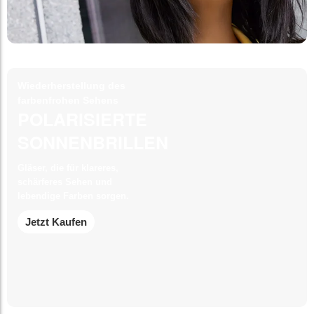
Wiederherstellung des
farbenfrohen Sehens
POLARISIERTE
SONNENBRILLEN
Gläser, die für klareres,
schärferes Sehen und
lebendige Farben sorgen.
Jetzt Kaufen