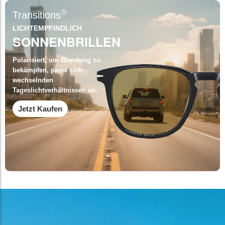
Ⓡ
Transitions
LICHTEMPFINDLICH
SONNENBRILLEN
Polarisiert, um Blendung zu
bekämpfen, passt sich
wechselnden
Tageslichtverhältnissen an.
Jetzt Kaufen