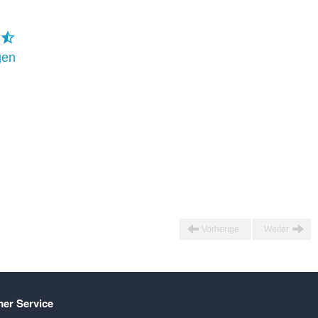
gen
Vorherige
Weiter
er Service