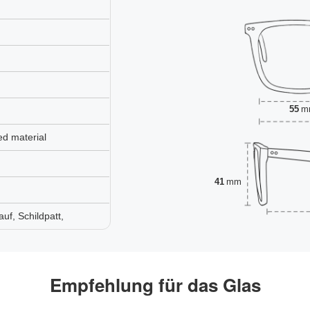
55
m
ed material
41
mm
uf, Schildpatt,
Empfehlung für das Glas