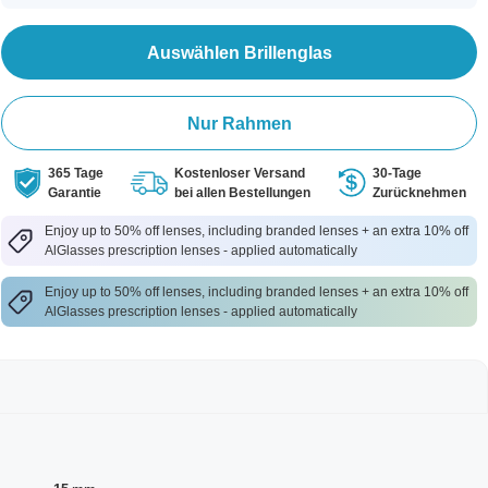
Auswählen Brillenglas
Nur Rahmen
365 Tage
Kostenloser Versand
30-Tage
Garantie
bei allen Bestellungen
Zurücknehmen
Enjoy up to 50% off lenses, including branded lenses + an extra 10% off
AlGlasses prescription lenses - applied automatically
Enjoy up to 50% off lenses, including branded lenses + an extra 10% off
AlGlasses prescription lenses - applied automatically