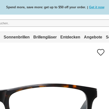
Spend more, save more: get up to $50 off your order.
Get it now
|
Free standard delivery on all orders
Shop now
/
.
Sonnenbrillen
Brillengläser
Entdecken
Angebote
S