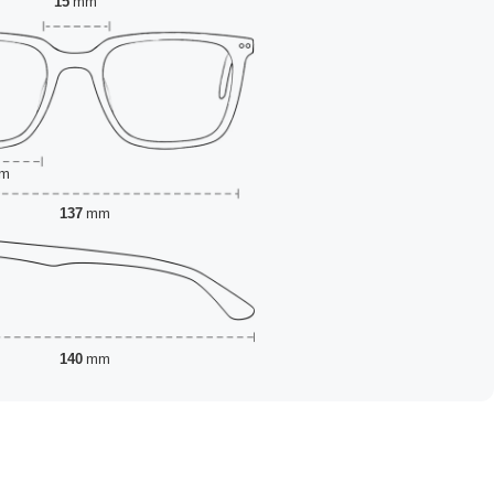
15
mm
m
137
mm
140
mm