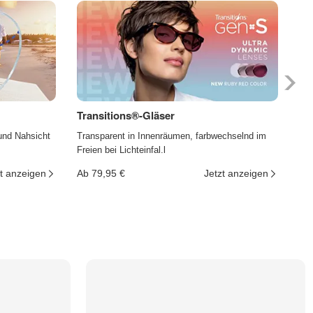
Transitions®-Gläser
Ph
und Nahsicht
Transparent in Innenräumen, farbwechselnd im
Die
Freien bei Lichteinfal.l
und
t anzeigen
Ab 79,95 €
Jetzt anzeigen
Ab