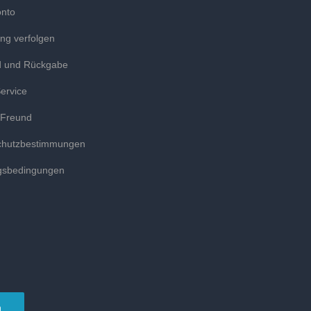
onto
ung verfolgen
d und Rückgabe
ervice
 Freund
chutzbestimmungen
gsbedingungen
n