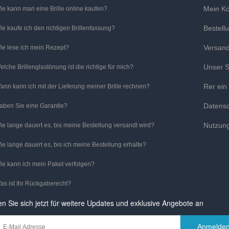
Mein K
ie kann man eine Brille online kaufen?
Bestell
ie kaufe ich den richtigen Brillenfassung?
Versan
ie lese ich mein Rezept?
Unser S
elche Brillenglastönung ist die richtige für mich?
Rer ein
ann kann ich mit der Lieferung meiner Brille rechnen?
Datens
aben Sie eine Garantie?
Nutzun
ie lange dauert es, bis meine Bestellung versandt wird?
ie lange dauert es, bis ich meine Bestellung erhalte?
ie kann ich mein Paket verfolgen?
as ist Ihr Rückgaberecht?
n Sie sich jetzt für weitere Updates und exklusive Angebote an
Anmelde