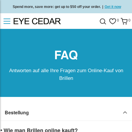
Spend more, save more: get up to $50 off your order.
|
Get it now
Free standard delivery on all orders
/
Shop now
.
0
0
FAQ
Antworten auf alle Ihre Fragen zum Online-Kauf von
Brillen
Bestellung
Wie man Brillen online kauft?