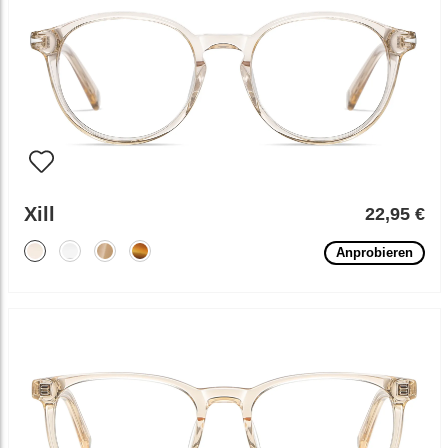
Xill
22,95 €
Anprobieren