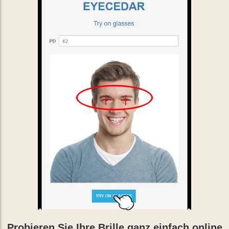
Richten Sie den
Fokus auf die Mitte
Ihrer Augen.
Probieren Sie Ihre Brille ganz einfach online