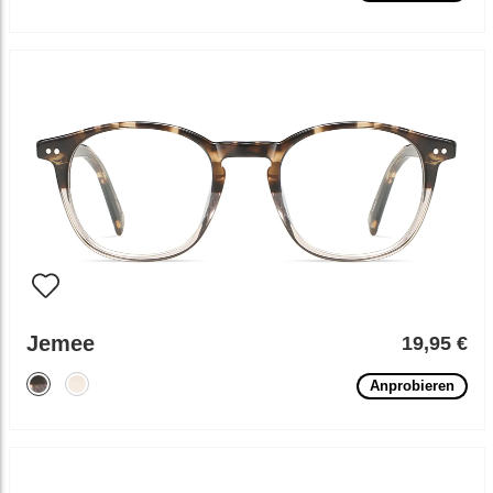
Jemee
19,95 €
Anprobieren