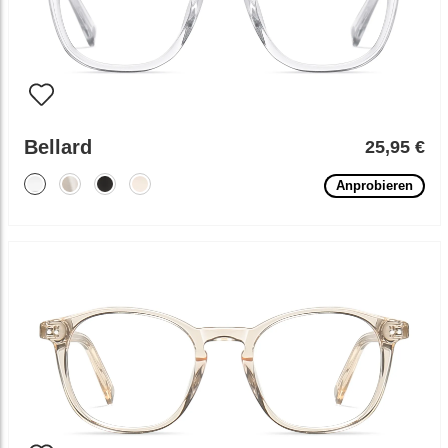
Bellard
25,95 €
Anprobieren