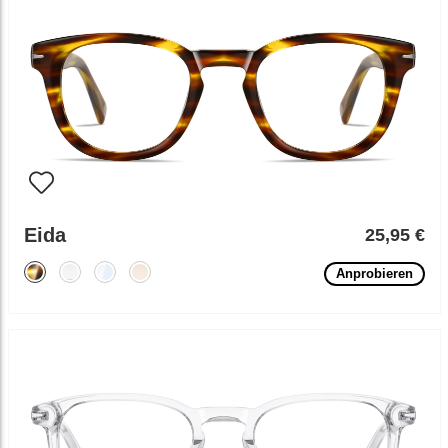
Eida
25,95 €
Anprobieren