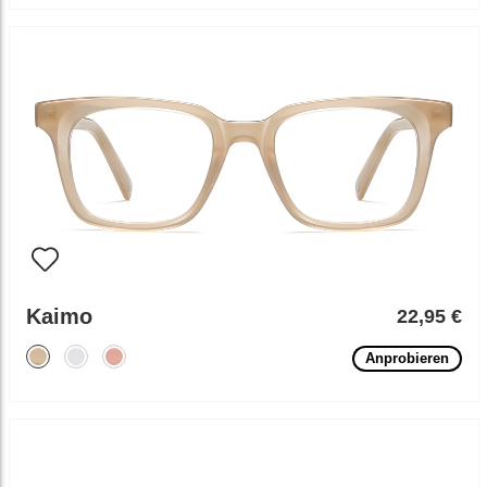
Kaimo
22,95 €
Anprobieren