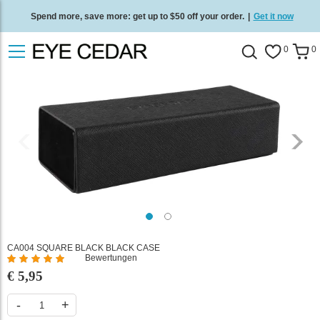
Spend more, save more: get up to $50 off your order.
|
Get it now
Free standard delivery on all orders
/
Shop now
.
0
0
CA004 SQUARE BLACK BLACK CASE
Bewertungen
%
€ 5,95
of
100
-
+