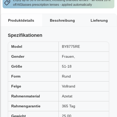
Enjoy up to 50% off lenses, including branded lenses + an extra 10%
off AlGlasses prescription lenses - applied automatically
Produktdetails
Beschreibung
Lieferung
Spezifikationen
Model
BY8775RE
Gender
Frauen,
Größe
51-18
Form
Rund
Felge
Vollrand
Rahmenmaterial
Azetat
Rahmengarantie
365 Tag
Gewicht
25.00