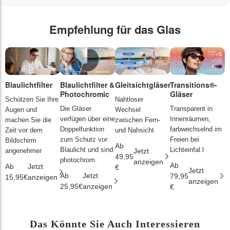
Empfehlung für das Glas
Blaulichtfilter
Blaulichtfilter &
Gleitsichtgläser
Transitions®-
P
Photochromic
Gläser
L
Schützen Sie Ihre
Nahtloser
Die Gläser
Transparent in
D
Augen und
Wechsel
verfügen über eine
Innenräumen,
s
machen Sie die
zwischen Fern-
Doppelfunktion
farbwechselnd im
d
Zeit vor dem
und Nahsicht
zum Schutz vor
Freien bei
ä
Bildschirm
Ab
Blaulicht und sind
Lichteinfal.l
i
angenehmer
Jetzt
49,95
photochrom.
anzeigen
Ab
A
Ab
Jetzt
€
Jetzt
Ab
Jetzt
79,95
2
15,95€
anzeigen
anzeigen
25,95€
anzeigen
€
€
Das Könnte Sie Auch Interessieren