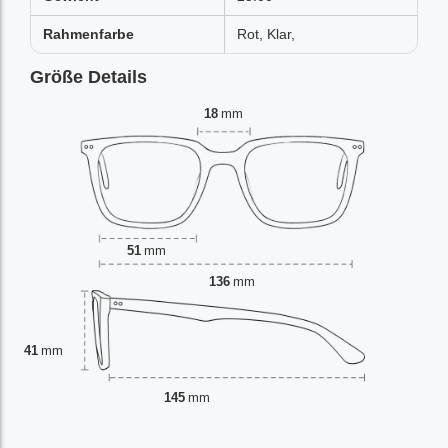
Rahmenfarbe
Rot, Klar,
Größe Details
18
mm
51
mm
136
mm
41
mm
145
mm