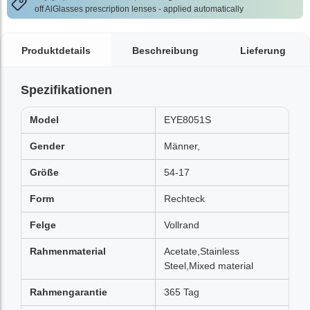
off AlGlasses prescription lenses - applied automatically
Produktdetails
Beschreibung
Lieferung
Spezifikationen
Model
EYE8051S
Gender
Männer,
Größe
54-17
Form
Rechteck
Felge
Vollrand
Rahmenmaterial
Acetate,Stainless
Steel,Mixed material
Rahmengarantie
365 Tag