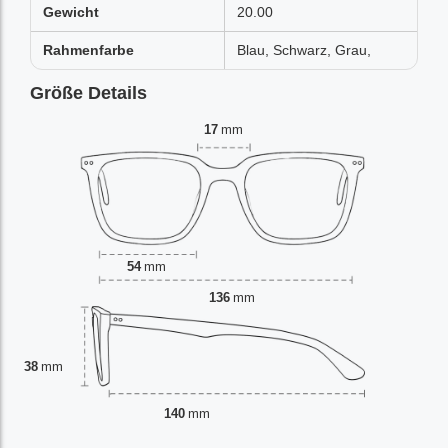
Gewicht
20.00
Rahmenfarbe
Blau, Schwarz, Grau,
Größe Details
17
mm
54
mm
136
mm
38
mm
140
mm