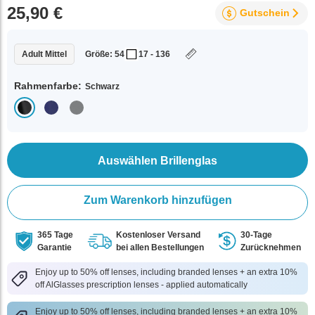
25,90 €
Gutschein
Adult Mittel
Größe: 54
17 - 136
Rahmenfarbe:
Schwarz
Auswählen Brillenglas
Zum Warenkorb hinzufügen
365 Tage
Kostenloser Versand
30-Tage
Garantie
bei allen Bestellungen
Zurücknehmen
Enjoy up to 50% off lenses, including branded lenses + an extra 10%
off AlGlasses prescription lenses - applied automatically
Enjoy up to 50% off lenses, including branded lenses + an extra 10%