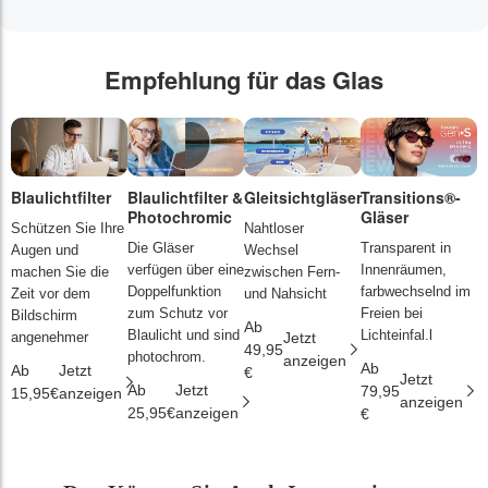
Empfehlung für das Glas
Blaulichtfilter
Blaulichtfilter &
Gleitsichtgläser
Transitions®-
P
Photochromic
Gläser
L
Schützen Sie Ihre
Nahtloser
Die Gläser
Transparent in
D
Augen und
Wechsel
verfügen über eine
Innenräumen,
s
machen Sie die
zwischen Fern-
Doppelfunktion
farbwechselnd im
d
Zeit vor dem
und Nahsicht
zum Schutz vor
Freien bei
ä
Bildschirm
Ab
Blaulicht und sind
Lichteinfal.l
i
angenehmer
Jetzt
49,95
photochrom.
anzeigen
Ab
A
Ab
Jetzt
€
Jetzt
Ab
Jetzt
79,95
2
15,95€
anzeigen
anzeigen
25,95€
anzeigen
€
€