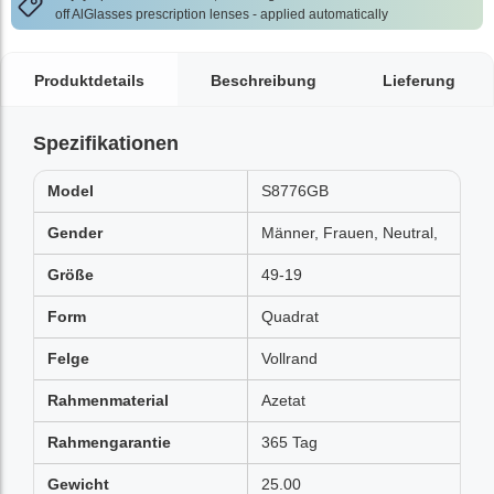
off AlGlasses prescription lenses - applied automatically
Produktdetails
Beschreibung
Lieferung
Spezifikationen
Model
S8776GB
Gender
Männer, Frauen, Neutral,
Größe
49-19
Form
Quadrat
Felge
Vollrand
Rahmenmaterial
Azetat
Rahmengarantie
365 Tag
Gewicht
25.00