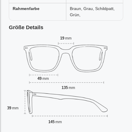
Rahmenfarbe
Braun, Grau, Schildpatt,
Grün,
Größe Details
19
mm
49
mm
135
mm
39
mm
145
mm