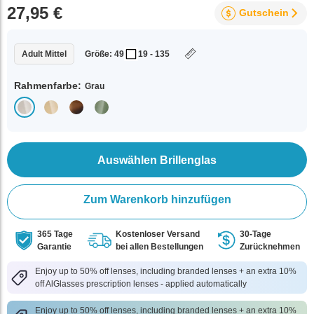
27,95 €
Gutschein
Adult Mittel
Größe: 49
19 - 135
Rahmenfarbe:
Grau
Auswählen Brillenglas
Zum Warenkorb hinzufügen
365 Tage
Kostenloser Versand
30-Tage
Garantie
bei allen Bestellungen
Zurücknehmen
Enjoy up to 50% off lenses, including branded lenses + an extra 10%
off AlGlasses prescription lenses - applied automatically
Enjoy up to 50% off lenses, including branded lenses + an extra 10%