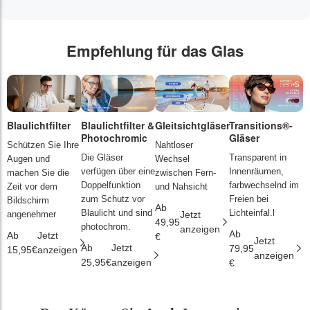
Empfehlung für das Glas
Blaulichtfilter
Blaulichtfilter &
Gleitsichtgläser
Transitions®-
P
Photochromic
Gläser
L
Schützen Sie Ihre
Nahtloser
Die Gläser
Transparent in
D
Augen und
Wechsel
verfügen über eine
Innenräumen,
s
machen Sie die
zwischen Fern-
Doppelfunktion
farbwechselnd im
d
Zeit vor dem
und Nahsicht
zum Schutz vor
Freien bei
ä
Bildschirm
Ab
Blaulicht und sind
Lichteinfal.l
i
angenehmer
Jetzt
49,95
photochrom.
anzeigen
Ab
A
Ab
Jetzt
€
Jetzt
Ab
Jetzt
79,95
2
15,95€
anzeigen
anzeigen
25,95€
anzeigen
€
€