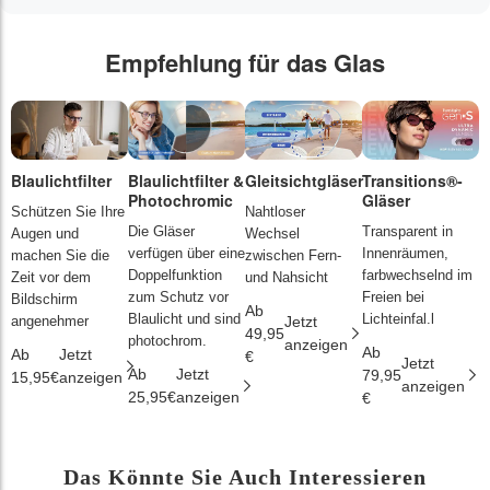
Empfehlung für das Glas
Blaulichtfilter
Blaulichtfilter &
Gleitsichtgläser
Transitions®-
P
Photochromic
Gläser
L
Schützen Sie Ihre
Nahtloser
Die Gläser
Transparent in
D
Augen und
Wechsel
verfügen über eine
Innenräumen,
s
machen Sie die
zwischen Fern-
Doppelfunktion
farbwechselnd im
d
Zeit vor dem
und Nahsicht
zum Schutz vor
Freien bei
ä
Bildschirm
Ab
Blaulicht und sind
Lichteinfal.l
i
angenehmer
Jetzt
49,95
photochrom.
anzeigen
Ab
A
Ab
Jetzt
€
Jetzt
Ab
Jetzt
79,95
2
15,95€
anzeigen
anzeigen
25,95€
anzeigen
€
€
Das Könnte Sie Auch Interessieren