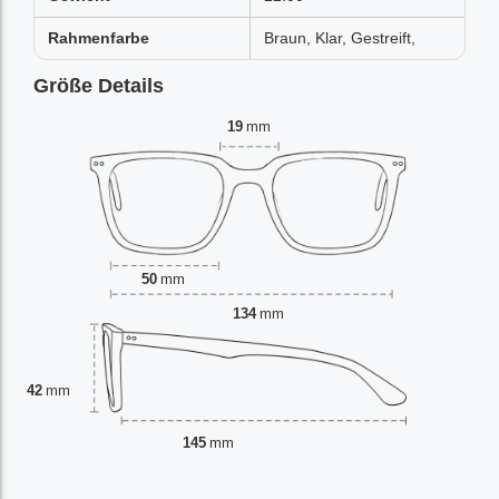
Rahmenfarbe
Braun, Klar, Gestreift,
Größe Details
19
mm
50
mm
134
mm
42
mm
145
mm