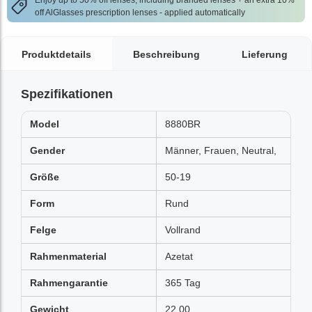
Enjoy up to 50% off lenses, including branded lenses + an extra 10%
off AlGlasses prescription lenses - applied automatically
Produktdetails
Beschreibung
Lieferung
Spezifikationen
Model
8880BR
Gender
Männer, Frauen, Neutral,
Größe
50-19
Form
Rund
Felge
Vollrand
Rahmenmaterial
Azetat
Rahmengarantie
365 Tag
Gewicht
22.00