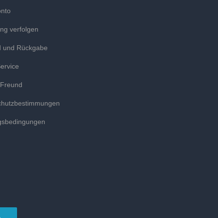
onto
ung verfolgen
d und Rückgabe
ervice
 Freund
chutzbestimmungen
gsbedingungen