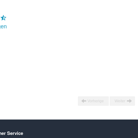
gen
Vorherige
Weiter
er Service