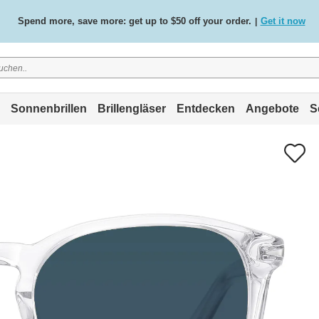
Spend more, save more: get up to $50 off your order.
Get it now
|
Free standard delivery on all orders
Shop now
/
.
Sonnenbrillen
Brillengläser
Entdecken
Angebote
S