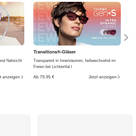
Transitions®-Gläser
Ph
und Nahsicht
Transparent in Innenräumen, farbwechselnd im
Die
Freien bei Lichteinfal.l
und
t anzeigen
Ab 79,95 €
Jetzt anzeigen
Ab