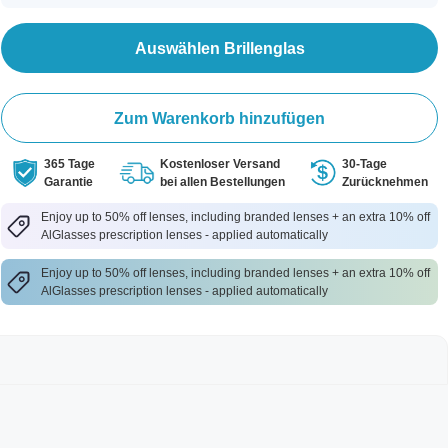
Auswählen Brillenglas
Zum Warenkorb hinzufügen
365 Tage
Kostenloser Versand
30-Tage
Garantie
bei allen Bestellungen
Zurücknehmen
Enjoy up to 50% off lenses, including branded lenses + an extra 10% off
AlGlasses prescription lenses - applied automatically
Enjoy up to 50% off lenses, including branded lenses + an extra 10% off
AlGlasses prescription lenses - applied automatically