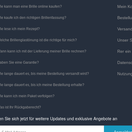
Mein K
ie kann man eine Brille online kaufen?
Bestell
ie kaufe ich den richtigen Brillenfassung?
Versan
ie lese ich mein Rezept?
Unser S
elche Brillenglastönung ist die richtige für mich?
Rer ein
ann kann ich mit der Lieferung meiner Brille rechnen?
Datens
aben Sie eine Garantie?
Nutzun
ie lange dauert es, bis meine Bestellung versandt wird?
ie lange dauert es, bis ich meine Bestellung erhalte?
ie kann ich mein Paket verfolgen?
as ist Ihr Rückgaberecht?
n Sie sich jetzt für weitere Updates und exklusive Angebote an