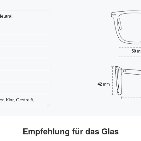
eutral,
50
m
42
mm
 Klar, Gestreift,
Empfehlung für das Glas