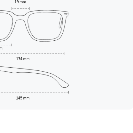
19
mm
m
134
mm
145
mm