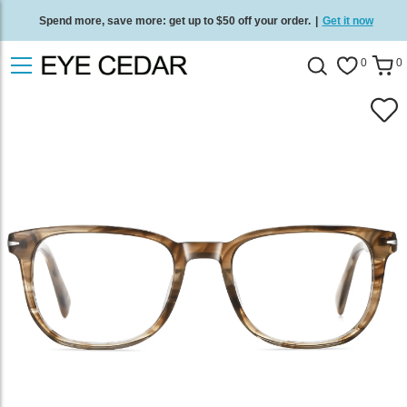
Spend more, save more: get up to $50 off your order.
|
Get it now
Free standard delivery on all orders
/
Shop now
.
0
0