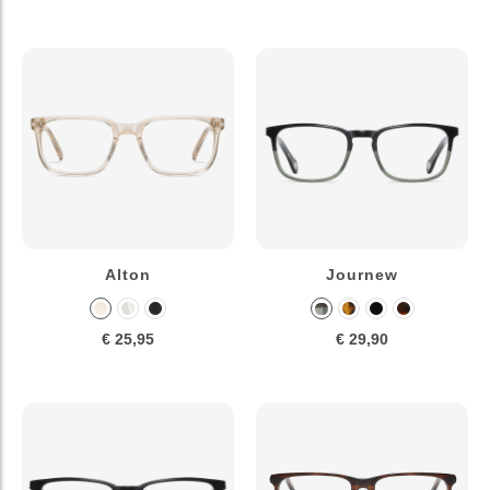
Alton
Journew
€ 25,95
€ 29,90