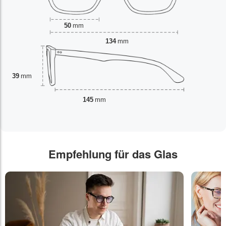
50
mm
134
mm
39
mm
145
mm
Empfehlung für das Glas