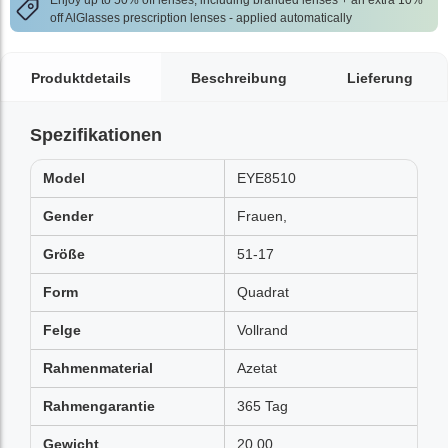
Enjoy up to 50% off lenses, including branded lenses + an extra 10%
off AlGlasses prescription lenses - applied automatically
Produktdetails
Beschreibung
Lieferung
Spezifikationen
Model
EYE8510
Gender
Frauen,
Größe
51-17
Form
Quadrat
Felge
Vollrand
Rahmenmaterial
Azetat
Rahmengarantie
365 Tag
Gewicht
20.00