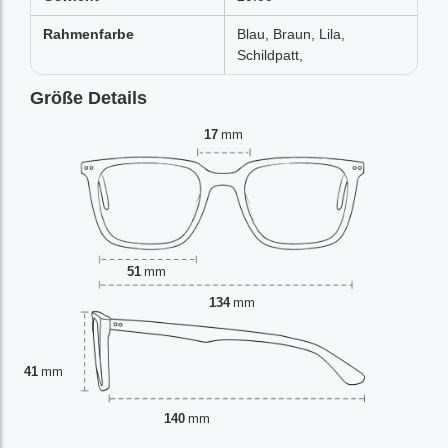
Rahmenfarbe
Blau, Braun, Lila,
Schildpatt,
Größe Details
17
mm
51
mm
134
mm
41
mm
140
mm