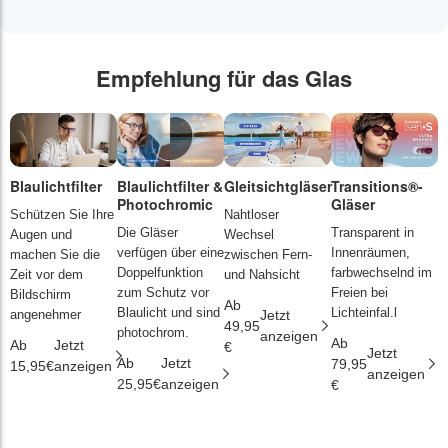
Empfehlung für das Glas
Blaulichtfilter
Blaulichtfilter &
Gleitsichtgläser
Transitions®-
P
Photochromic
Gläser
L
Schützen Sie Ihre
Nahtloser
Die Gläser
Transparent in
D
Augen und
Wechsel
verfügen über eine
Innenräumen,
s
machen Sie die
zwischen Fern-
Doppelfunktion
farbwechselnd im
d
Zeit vor dem
und Nahsicht
zum Schutz vor
Freien bei
ä
Bildschirm
Ab
Blaulicht und sind
Lichteinfal.l
i
angenehmer
Jetzt
49,95
photochrom.
anzeigen
Ab
A
Ab
Jetzt
€
Jetzt
Ab
Jetzt
79,95
2
15,95€
anzeigen
anzeigen
25,95€
anzeigen
€
€