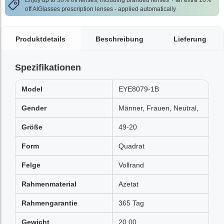
Enjoy up to 50% off lenses, including branded lenses + an extra 10%
off AlGlasses prescription lenses - applied automatically
Produktdetails
Beschreibung
Lieferung
Spezifikationen
Model
EYE8079-1B
Gender
Männer, Frauen, Neutral,
Größe
49-20
Form
Quadrat
Felge
Vollrand
Rahmenmaterial
Azetat
Rahmengarantie
365 Tag
Gewicht
20.00