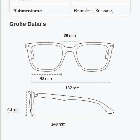
Rahmenfarbe
Bernstein, Schwarz,
Größe Details
20
mm
49
mm
132
mm
43
mm
140
mm