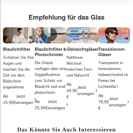
Empfehlung für das Glas
Blaulichtfilter
Blaulichtfilter &
Gleitsichtgläser
Transitions®-
P
Photochromic
Gläser
L
Schützen Sie Ihre
Nahtloser
Die Gläser
Transparent in
D
Augen und
Wechsel
verfügen über eine
Innenräumen,
s
machen Sie die
zwischen Fern-
Doppelfunktion
farbwechselnd im
d
Zeit vor dem
und Nahsicht
zum Schutz vor
Freien bei
ä
Bildschirm
Ab
Blaulicht und sind
Lichteinfal.l
i
angenehmer
Jetzt
49,95
photochrom.
anzeigen
Ab
A
Ab
Jetzt
€
Jetzt
Ab
Jetzt
79,95
2
15,95€
anzeigen
anzeigen
25,95€
anzeigen
€
€
Das Könnte Sie Auch Interessieren