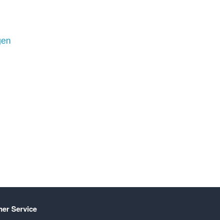
gen
er Service