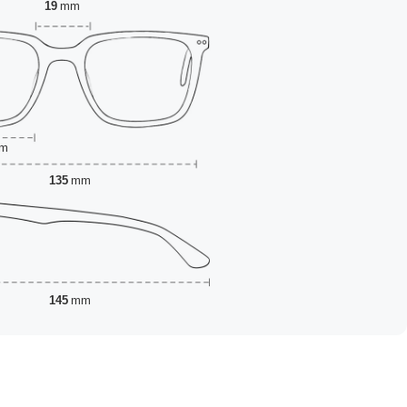
19
mm
m
135
mm
145
mm