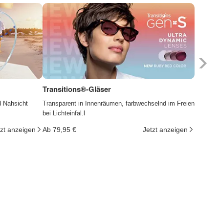
Transitions®-Gläser
Photoc
d Nahsicht
Transparent in Innenräumen, farbwechselnd im Freien
Die Gläs
bei Lichteinfal.l
ändern d
tzt anzeigen
Ab 79,95 €
Jetzt anzeigen
Ab 29,9