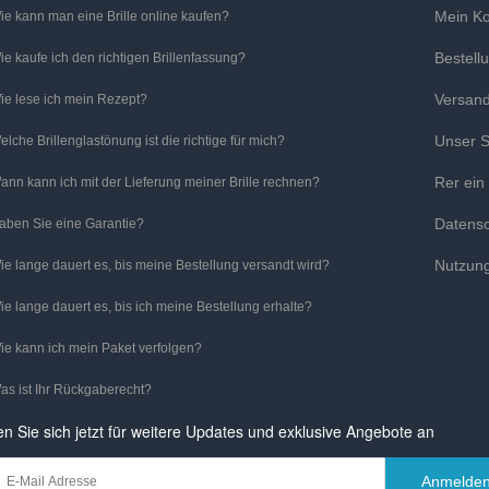
Mein K
ie kann man eine Brille online kaufen?
Bestell
ie kaufe ich den richtigen Brillenfassung?
Versan
ie lese ich mein Rezept?
Unser S
elche Brillenglastönung ist die richtige für mich?
Rer ein
ann kann ich mit der Lieferung meiner Brille rechnen?
Datens
aben Sie eine Garantie?
Nutzun
ie lange dauert es, bis meine Bestellung versandt wird?
ie lange dauert es, bis ich meine Bestellung erhalte?
ie kann ich mein Paket verfolgen?
as ist Ihr Rückgaberecht?
n Sie sich jetzt für weitere Updates und exklusive Angebote an
Anmelde