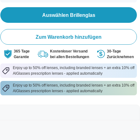
Auswählen Brillenglas
Zum Warenkorb hinzufügen
365 Tage
Kostenloser Versand
30-Tage
Garantie
bei allen Bestellungen
Zurücknehmen
Enjoy up to 50% off lenses, including branded lenses + an extra 10% off
AlGlasses prescription lenses - applied automatically
Enjoy up to 50% off lenses, including branded lenses + an extra 10% off
AlGlasses prescription lenses - applied automatically