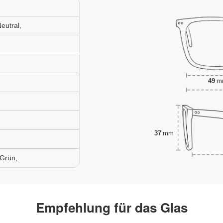
eutral,
49
m
37
mm
 Grün,
Empfehlung für das Glas