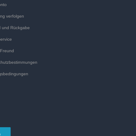
onto
ung verfolgen
d und Rückgabe
ervice
 Freund
chutzbestimmungen
gsbedingungen
n