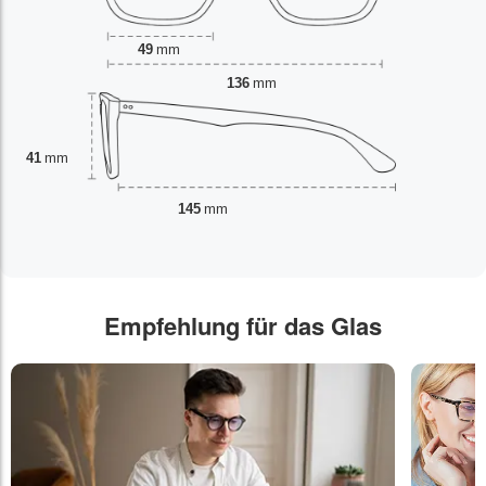
49
mm
136
mm
41
mm
145
mm
Empfehlung für das Glas