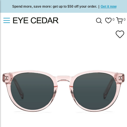
Spend more, save more: get up to $50 off your order.
|
Get it now
Free standard delivery on all orders
/
Shop now
.
0
0