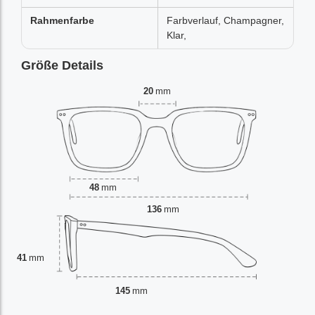
Rahmenfarbe
Farbverlauf, Champagner,
Klar,
Größe Details
20
mm
48
mm
136
mm
41
mm
145
mm