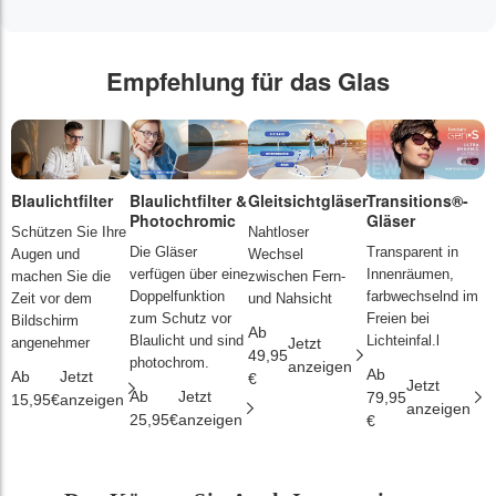
Empfehlung für das Glas
Blaulichtfilter
Blaulichtfilter &
Gleitsichtgläser
Transitions®-
P
Photochromic
Gläser
L
Schützen Sie Ihre
Nahtloser
Die Gläser
Transparent in
D
Augen und
Wechsel
verfügen über eine
Innenräumen,
s
machen Sie die
zwischen Fern-
Doppelfunktion
farbwechselnd im
d
Zeit vor dem
und Nahsicht
zum Schutz vor
Freien bei
ä
Bildschirm
Ab
Blaulicht und sind
Lichteinfal.l
i
angenehmer
Jetzt
49,95
photochrom.
anzeigen
Ab
A
Ab
Jetzt
€
Jetzt
Ab
Jetzt
79,95
2
15,95€
anzeigen
anzeigen
25,95€
anzeigen
€
€