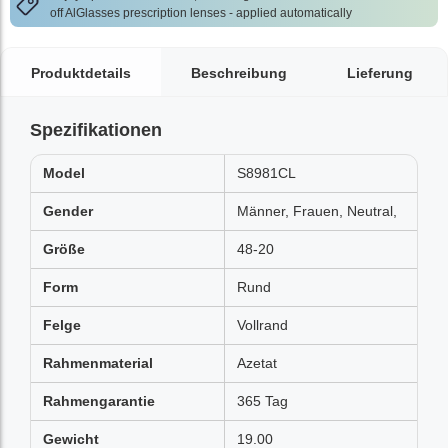
off AlGlasses prescription lenses - applied automatically
Produktdetails
Beschreibung
Lieferung
Spezifikationen
Model
S8981CL
Gender
Männer, Frauen, Neutral,
Größe
48-20
Form
Rund
Felge
Vollrand
Rahmenmaterial
Azetat
Rahmengarantie
365 Tag
Gewicht
19.00