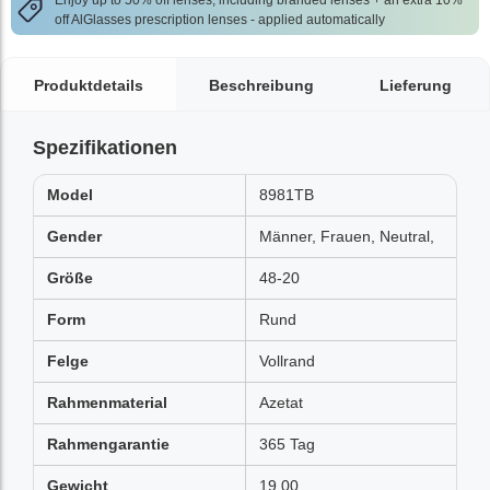
Enjoy up to 50% off lenses, including branded lenses + an extra 10%
off AlGlasses prescription lenses - applied automatically
Produktdetails
Beschreibung
Lieferung
Spezifikationen
Model
8981TB
Gender
Männer, Frauen, Neutral,
Größe
48-20
Form
Rund
Felge
Vollrand
Rahmenmaterial
Azetat
Rahmengarantie
365 Tag
Gewicht
19.00