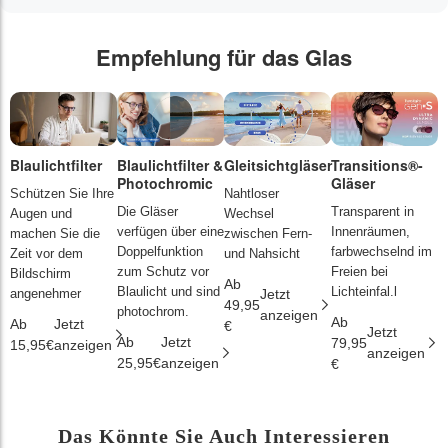
Empfehlung für das Glas
Blaulichtfilter
Blaulichtfilter &
Gleitsichtgläser
Transitions®-
P
Photochromic
Gläser
L
Schützen Sie Ihre
Nahtloser
Die Gläser
Transparent in
D
Augen und
Wechsel
verfügen über eine
Innenräumen,
s
machen Sie die
zwischen Fern-
Doppelfunktion
farbwechselnd im
d
Zeit vor dem
und Nahsicht
zum Schutz vor
Freien bei
ä
Bildschirm
Ab
Blaulicht und sind
Lichteinfal.l
i
angenehmer
Jetzt
49,95
photochrom.
anzeigen
Ab
A
Ab
Jetzt
€
Jetzt
Ab
Jetzt
79,95
2
15,95€
anzeigen
anzeigen
25,95€
anzeigen
€
€
Das Könnte Sie Auch Interessieren