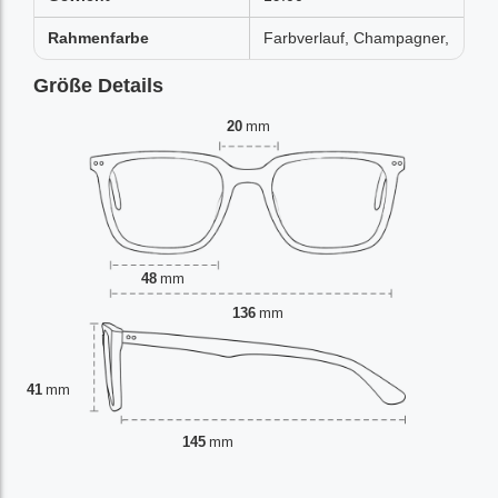
Rahmenfarbe
Farbverlauf, Champagner,
Größe Details
20
mm
48
mm
136
mm
41
mm
145
mm