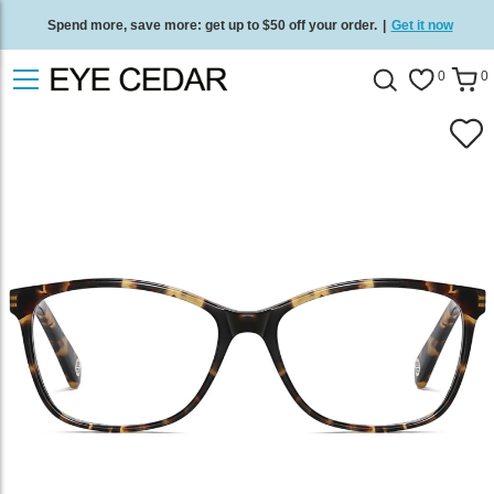
Spend more, save more: get up to $50 off your order.
|
Get it now
Free standard delivery on all orders
/
Shop now
.
0
0