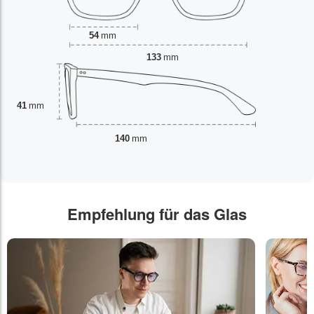
54
mm
133
mm
41
mm
140
mm
Empfehlung für das Glas