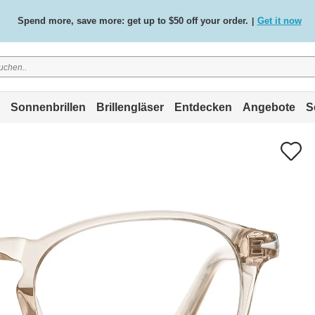
Spend more, save more: get up to $50 off your order.
Get it now
|
Free standard delivery on all orders
Shop now
/
.
Sonnenbrillen
Brillengläser
Entdecken
Angebote
S