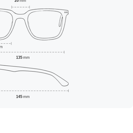
20
mm
m
135
mm
145
mm