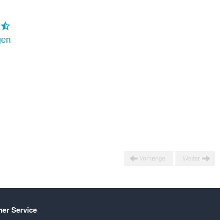
gen
Vorherige
Weiter
er Service