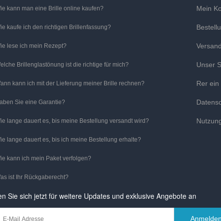
Mein K
ie kann man eine Brille online kaufen?
Bestell
ie kaufe ich den richtigen Brillenfassung?
Versan
ie lese ich mein Rezept?
Unser S
elche Brillenglastönung ist die richtige für mich?
Rer ein
ann kann ich mit der Lieferung meiner Brille rechnen?
Datens
aben Sie eine Garantie?
Nutzun
ie lange dauert es, bis meine Bestellung versandt wird?
ie lange dauert es, bis ich meine Bestellung erhalte?
ie kann ich mein Paket verfolgen?
as ist Ihr Rückgaberecht?
n Sie sich jetzt für weitere Updates und exklusive Angebote an
Anmelde