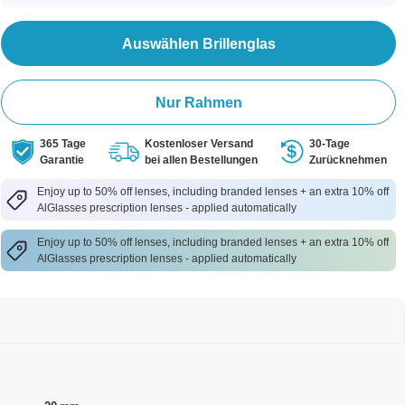
Auswählen Brillenglas
Nur Rahmen
365 Tage
Kostenloser Versand
30-Tage
Garantie
bei allen Bestellungen
Zurücknehmen
Enjoy up to 50% off lenses, including branded lenses + an extra 10% off
AlGlasses prescription lenses - applied automatically
Enjoy up to 50% off lenses, including branded lenses + an extra 10% off
AlGlasses prescription lenses - applied automatically