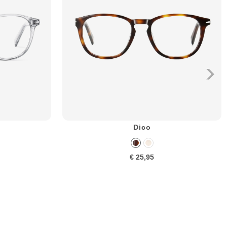
Dico
€ 25,95