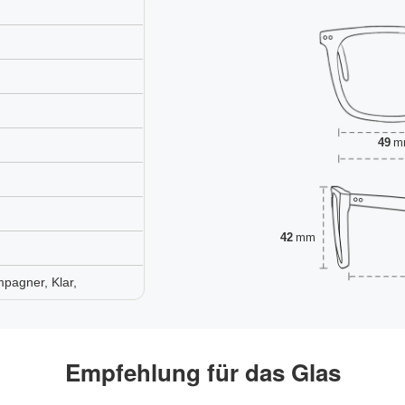
49
m
42
mm
pagner, Klar,
Empfehlung für das Glas