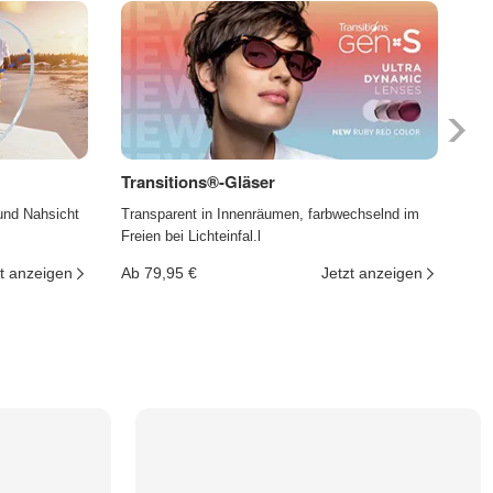
Transitions®-Gläser
Ph
und Nahsicht
Transparent in Innenräumen, farbwechselnd im
Die
Freien bei Lichteinfal.l
und
t anzeigen
Ab 79,95 €
Jetzt anzeigen
Ab