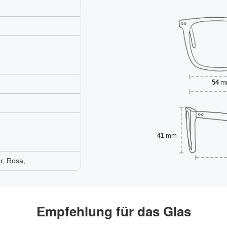
54
m
41
mm
, Rosa,
Empfehlung für das Glas