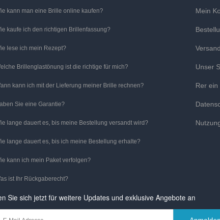
Mein K
ie kann man eine Brille online kaufen?
Bestell
ie kaufe ich den richtigen Brillenfassung?
Versan
ie lese ich mein Rezept?
Unser S
elche Brillenglastönung ist die richtige für mich?
Rer ein
ann kann ich mit der Lieferung meiner Brille rechnen?
Datens
aben Sie eine Garantie?
Nutzun
ie lange dauert es, bis meine Bestellung versandt wird?
ie lange dauert es, bis ich meine Bestellung erhalte?
ie kann ich mein Paket verfolgen?
as ist Ihr Rückgaberecht?
n Sie sich jetzt für weitere Updates und exklusive Angebote an