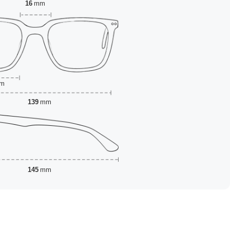
16
mm
m
139
mm
145
mm