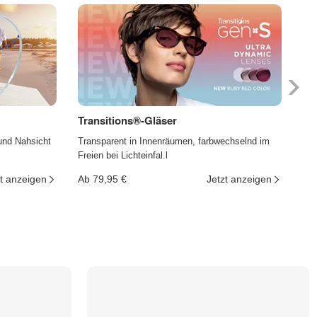
Transitions®-Gläser
Ph
und Nahsicht
Transparent in Innenräumen, farbwechselnd im
Die
Freien bei Lichteinfal.l
und
t anzeigen
Ab 79,95 €
Jetzt anzeigen
Ab