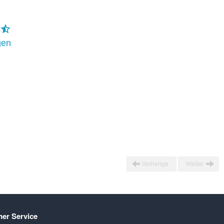
gen
Vorherige
Weiter
er Service