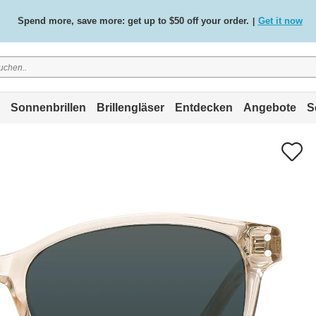
Spend more, save more: get up to $50 off your order.
Get it now
|
Free standard delivery on all orders
Shop now
/
.
Sonnenbrillen
Brillengläser
Entdecken
Angebote
S