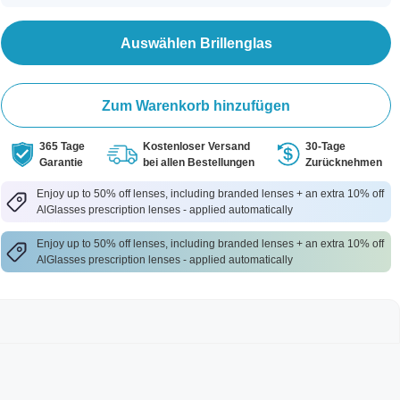
Auswählen Brillenglas
Zum Warenkorb hinzufügen
365 Tage
Kostenloser Versand
30-Tage
Garantie
bei allen Bestellungen
Zurücknehmen
Enjoy up to 50% off lenses, including branded lenses + an extra 10% off
AlGlasses prescription lenses - applied automatically
Enjoy up to 50% off lenses, including branded lenses + an extra 10% off
AlGlasses prescription lenses - applied automatically