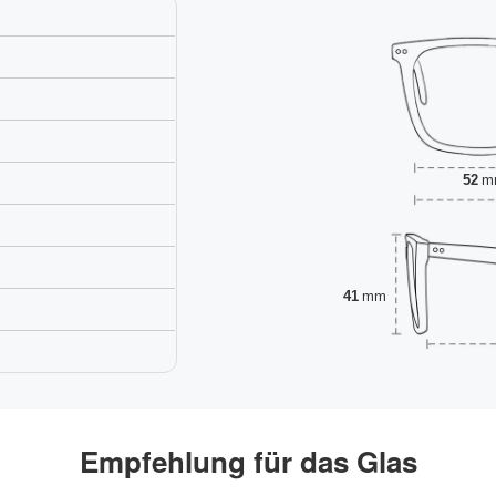
52
m
41
mm
Empfehlung für das Glas