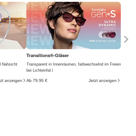
Transitions®-Gläser
Photoc
d Nahsicht
Transparent in Innenräumen, farbwechselnd im Freien
Die Gläs
bei Lichteinfal.l
ändern d
tzt anzeigen
Ab 79,95 €
Jetzt anzeigen
Ab 29,9