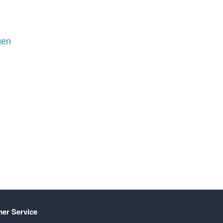
gen
er Service