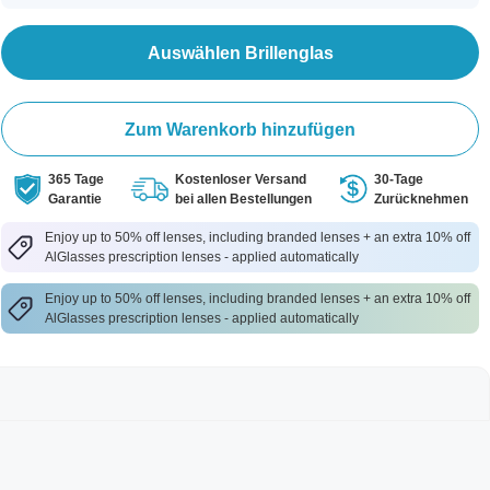
Auswählen Brillenglas
Zum Warenkorb hinzufügen
365 Tage
Kostenloser Versand
30-Tage
Garantie
bei allen Bestellungen
Zurücknehmen
Enjoy up to 50% off lenses, including branded lenses + an extra 10% off
AlGlasses prescription lenses - applied automatically
Enjoy up to 50% off lenses, including branded lenses + an extra 10% off
AlGlasses prescription lenses - applied automatically