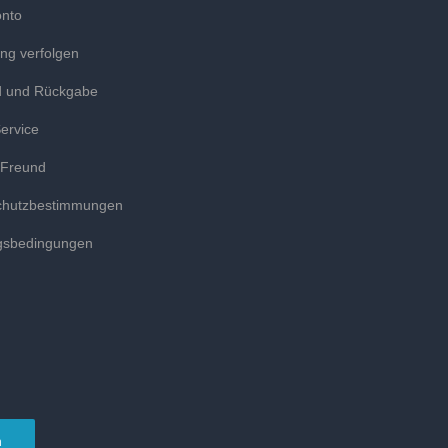
onto
ung verfolgen
d und Rückgabe
ervice
 Freund
chutzbestimmungen
gsbedingungen
n