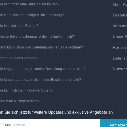
Mein K
ie kann man eine Brille online kaufen?
Bestell
ie kaufe ich den richtigen Brillenfassung?
Versan
ie lese ich mein Rezept?
Unser S
elche Brillenglastönung ist die richtige für mich?
Rer ein
ann kann ich mit der Lieferung meiner Brille rechnen?
Datens
aben Sie eine Garantie?
Nutzun
ie lange dauert es, bis meine Bestellung versandt wird?
ie lange dauert es, bis ich meine Bestellung erhalte?
ie kann ich mein Paket verfolgen?
as ist Ihr Rückgaberecht?
n Sie sich jetzt für weitere Updates und exklusive Angebote an
Anmelde