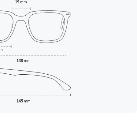
19
mm
m
138
mm
145
mm