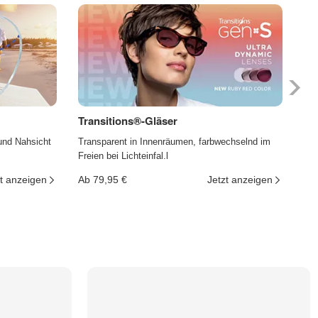
Transitions®-Gläser
Ph
und Nahsicht
Transparent in Innenräumen, farbwechselnd im
Die
Freien bei Lichteinfal.l
und
t anzeigen
Ab 79,95 €
Jetzt anzeigen
Ab