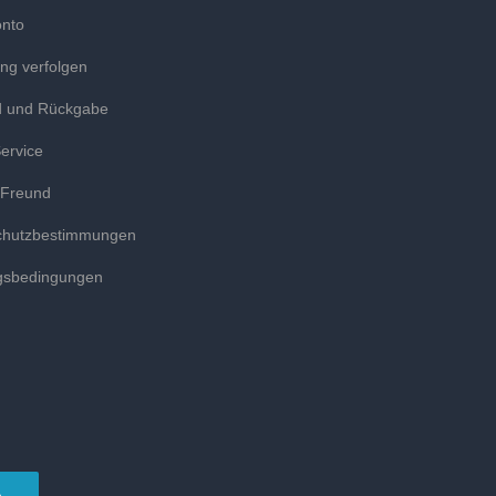
onto
ung verfolgen
d und Rückgabe
ervice
 Freund
chutzbestimmungen
gsbedingungen