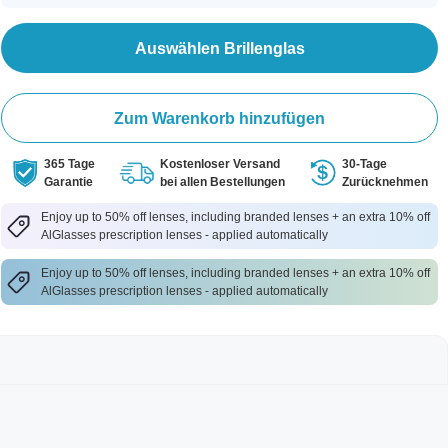
Auswählen Brillenglas
Zum Warenkorb hinzufügen
365 Tage
Kostenloser Versand
30-Tage
Garantie
bei allen Bestellungen
Zurücknehmen
Enjoy up to 50% off lenses, including branded lenses + an extra 10% off
AlGlasses prescription lenses - applied automatically
Enjoy up to 50% off lenses, including branded lenses + an extra 10% off
AlGlasses prescription lenses - applied automatically