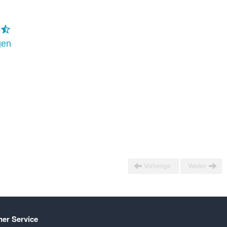
gen
Vorherige
Weiter
er Service