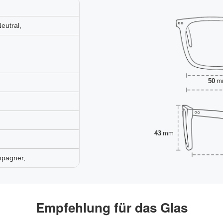
eutral,
50
m
43
mm
mpagner,
Empfehlung für das Glas