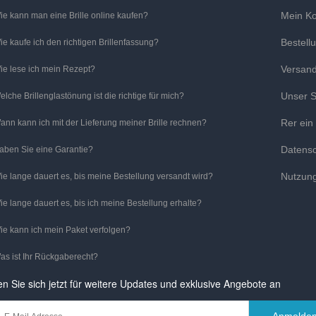
Mein K
ie kann man eine Brille online kaufen?
Bestell
ie kaufe ich den richtigen Brillenfassung?
Versan
ie lese ich mein Rezept?
Unser S
elche Brillenglastönung ist die richtige für mich?
Rer ein
ann kann ich mit der Lieferung meiner Brille rechnen?
Datens
aben Sie eine Garantie?
Nutzun
ie lange dauert es, bis meine Bestellung versandt wird?
ie lange dauert es, bis ich meine Bestellung erhalte?
ie kann ich mein Paket verfolgen?
as ist Ihr Rückgaberecht?
n Sie sich jetzt für weitere Updates und exklusive Angebote an