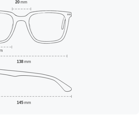
20
mm
m
138
mm
145
mm