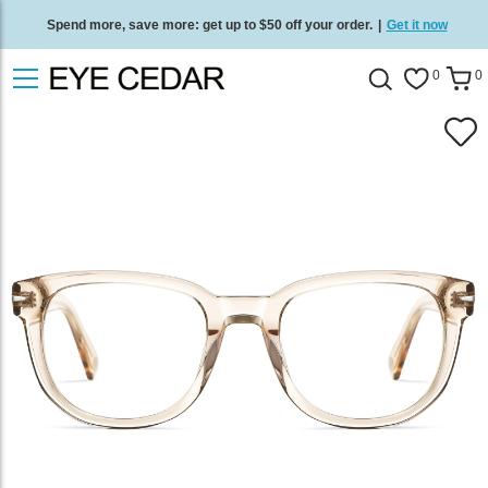
Spend more, save more: get up to $50 off your order.
|
Get it now
Free standard delivery on all orders
/
Shop now
.
0
0