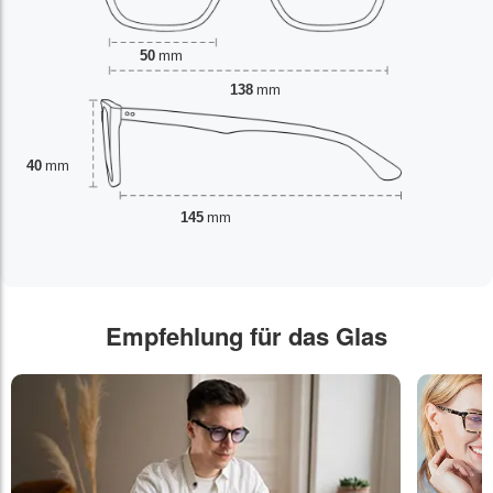
50
mm
138
mm
40
mm
145
mm
Empfehlung für das Glas