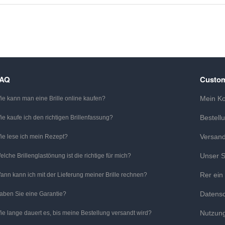
FAQ
Custom
Mein K
ie kann man eine Brille online kaufen?
Bestell
ie kaufe ich den richtigen Brillenfassung?
Versan
ie lese ich mein Rezept?
Unser S
elche Brillenglastönung ist die richtige für mich?
Rer ein
ann kann ich mit der Lieferung meiner Brille rechnen?
Datens
aben Sie eine Garantie?
Nutzun
ie lange dauert es, bis meine Bestellung versandt wird?