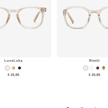
LuxeLuka
Rimili
€ 25,95
€ 25,95