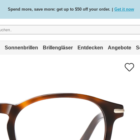
Free standard delivery on all orders
Shop now
/
.
Sonnenbrillen
Brillengläser
Entdecken
Angebote
S