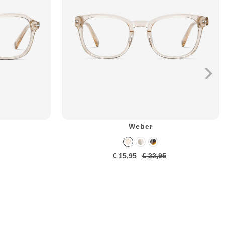
Weber
€ 15,95
€ 22,95