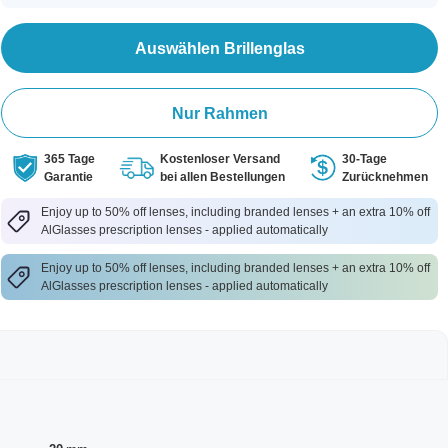
Auswählen Brillenglas
Nur Rahmen
365 Tage
Kostenloser Versand
30-Tage
Garantie
bei allen Bestellungen
Zurücknehmen
Enjoy up to 50% off lenses, including branded lenses + an extra 10% off
AlGlasses prescription lenses - applied automatically
Enjoy up to 50% off lenses, including branded lenses + an extra 10% off
AlGlasses prescription lenses - applied automatically