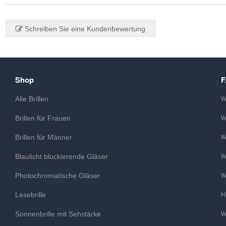
Schreiben Sie eine Kundenbewertung
Shop
Alle Brillen
W
Brillen für Frauen
W
Brillen für Männer
W
Blaulicht blockierende Gläser
W
Photochromatische Gläser
W
Lesebrille
H
Sonnenbrille mit Sehstärke
W