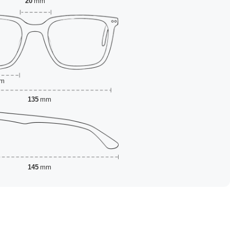
20
mm
m
135
mm
145
mm