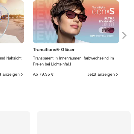
Transitions®-Gläser
Ph
und Nahsicht
Transparent in Innenräumen, farbwechselnd im
Die
Freien bei Lichteinfal.l
und
t anzeigen
Ab 79,95 €
Jetzt anzeigen
Ab