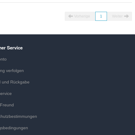
Vorherige
1
Weiter
er Service
onto
ung verfolgen
d und Rückgabe
ervice
 Freund
chutzbestimmungen
gsbedingungen