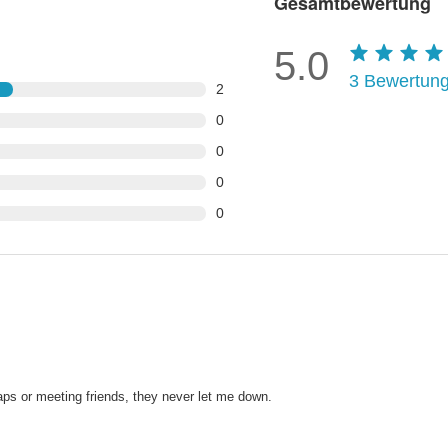
Gesamtbewertung
5.0
3
Bewertun
2
0
0
0
0
ps or meeting friends, they never let me down.