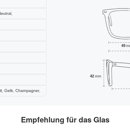
eutral,
49
m
42
mm
tt, Gelb, Champagner,
Empfehlung für das Glas