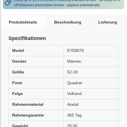
Enjoy up to 50% off lenses, including branded lenses + an extra 10%
off AlGlasses prescription lenses - applied automatically
Produktdetails
Beschreibung
Lieferung
Spezifikationen
Model
EYE8070
Gender
Männer,
Größe
52-19
Form
Quadrat
Felge
Vollrand
Rahmenmaterial
Azetat
Rahmengarantie
365 Tag
Gewicht
20.00