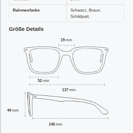
Rahmenfarbe
Schwarz, Braun,
Schildpatt,
Größe Details
19
mm
52
mm
137
mm
44
mm
140
mm