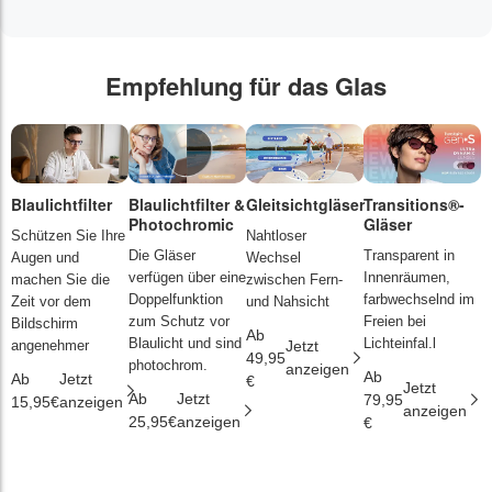
Empfehlung für das Glas
Blaulichtfilter
Blaulichtfilter &
Gleitsichtgläser
Transitions®-
P
Photochromic
Gläser
L
Schützen Sie Ihre
Nahtloser
Die Gläser
Transparent in
D
Augen und
Wechsel
verfügen über eine
Innenräumen,
s
machen Sie die
zwischen Fern-
Doppelfunktion
farbwechselnd im
d
Zeit vor dem
und Nahsicht
zum Schutz vor
Freien bei
ä
Bildschirm
Ab
Blaulicht und sind
Lichteinfal.l
i
angenehmer
Jetzt
49,95
photochrom.
anzeigen
Ab
A
Ab
Jetzt
€
Jetzt
Ab
Jetzt
79,95
2
15,95€
anzeigen
anzeigen
25,95€
anzeigen
€
€