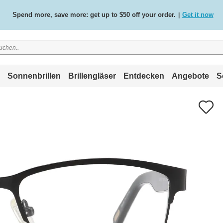
Spend more, save more: get up to $50 off your order.
Get it now
|
Free standard delivery on all orders
Shop now
/
.
Sonnenbrillen
Brillengläser
Entdecken
Angebote
S