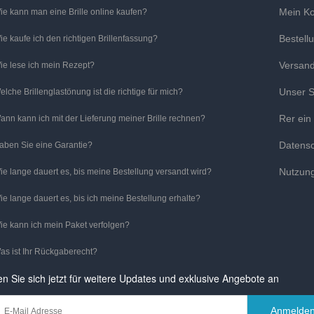
Mein K
ie kann man eine Brille online kaufen?
Bestell
ie kaufe ich den richtigen Brillenfassung?
Versan
ie lese ich mein Rezept?
Unser S
elche Brillenglastönung ist die richtige für mich?
Rer ein
ann kann ich mit der Lieferung meiner Brille rechnen?
Datens
aben Sie eine Garantie?
Nutzun
ie lange dauert es, bis meine Bestellung versandt wird?
ie lange dauert es, bis ich meine Bestellung erhalte?
ie kann ich mein Paket verfolgen?
as ist Ihr Rückgaberecht?
n Sie sich jetzt für weitere Updates und exklusive Angebote an
Anmelde