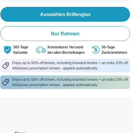
Auswählen Brillenglas
Nur Rahmen
365 Tage
Kostenloser Versand
30-Tage
Garantie
bei allen Bestellungen
Zurücknehmen
Enjoy up to 50% off lenses, including branded lenses + an extra 10% off
AlGlasses prescription lenses - applied automatically
Enjoy up to 50% off lenses, including branded lenses + an extra 10% off
AlGlasses prescription lenses - applied automatically