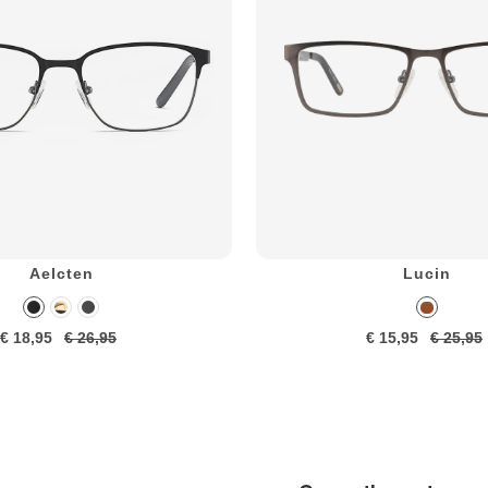
Aelcten
Lucin
€ 18,95
€ 26,95
€ 15,95
€ 25,95