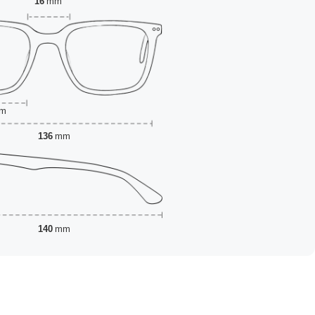
16
mm
m
136
mm
140
mm