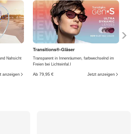
Transitions®-Gläser
Ph
und Nahsicht
Transparent in Innenräumen, farbwechselnd im
Die
Freien bei Lichteinfal.l
und
t anzeigen
Ab 79,95 €
Jetzt anzeigen
Ab