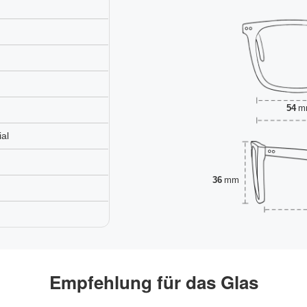
54
m
al
36
mm
Empfehlung für das Glas