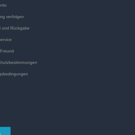
onto
ung verfolgen
d und Rückgabe
ervice
 Freund
chutzbestimmungen
gsbedingungen
n