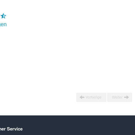
gen
Vorherige
Weiter
er Service