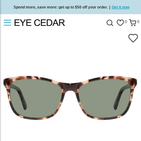
Spend more, save more: get up to $50 off your order.
|
Get it now
Free standard delivery on all orders
/
Shop now
.
0
0