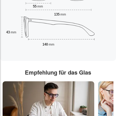
55
mm
135
mm
43
mm
140
mm
Empfehlung für das Glas