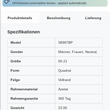
off AlGlasses prescription lenses - applied automatically
Produktdetails
Beschreibung
Lieferung
Spezifikationen
Model
S8987BP
Gender
Männer, Frauen, Neutral,
Größe
50-21
Form
Quadrat
Felge
Vollrand
Rahmenmaterial
Azetat
Rahmengarantie
365 Tag
Gewicht
23.00