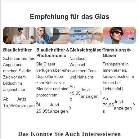
Empfehlung für das Glas
Blaulichtfilter
Blaulichtfilter &
Gleitsichtgläser
Transitions®-
P
Photochromic
Gläser
L
Schützen Sie Ihre
Nahtloser
Die Gläser
Transparent in
D
Augen und
Wechsel
verfügen über eine
Innenräumen,
s
machen Sie die
zwischen Fern-
Doppelfunktion
farbwechselnd im
d
Zeit vor dem
und Nahsicht
zum Schutz vor
Freien bei
ä
Bildschirm
Ab
Blaulicht und sind
Lichteinfal.l
i
angenehmer
Jetzt
49,95
photochrom.
anzeigen
Ab
A
Ab
Jetzt
€
Jetzt
Ab
Jetzt
79,95
2
15,95€
anzeigen
anzeigen
25,95€
anzeigen
€
€
Das Könnte Sie Auch Interessieren