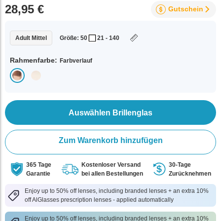
28,95 €
Gutschein
Adult Mittel
Größe: 50
21 - 140
Rahmenfarbe:
Farbverlauf
Auswählen Brillenglas
Zum Warenkorb hinzufügen
365 Tage
Kostenloser Versand
30-Tage
Garantie
bei allen Bestellungen
Zurücknehmen
Enjoy up to 50% off lenses, including branded lenses + an extra 10%
off AlGlasses prescription lenses - applied automatically
Enjoy up to 50% off lenses, including branded lenses + an extra 10%