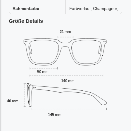
Rahmenfarbe
Farbverlauf, Champagner,
Größe Details
21
mm
50
mm
140
mm
40
mm
145
mm