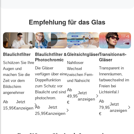
Empfehlung für das Glas
Blaulichtfilter
Blaulichtfilter &
Gleitsichtgläser
Transitions®-
P
Photochromic
Gläser
L
Schützen Sie Ihre
Nahtloser
Die Gläser
Transparent in
D
Augen und
Wechsel
verfügen über eine
Innenräumen,
s
machen Sie die
zwischen Fern-
Doppelfunktion
farbwechselnd im
d
Zeit vor dem
und Nahsicht
zum Schutz vor
Freien bei
ä
Bildschirm
Ab
Blaulicht und sind
Lichteinfal.l
i
angenehmer
Jetzt
49,95
photochrom.
anzeigen
Ab
A
Ab
Jetzt
€
Jetzt
Ab
Jetzt
79,95
2
15,95€
anzeigen
anzeigen
25,95€
anzeigen
€
€