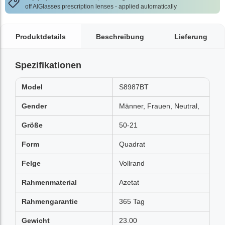
off AlGlasses prescription lenses - applied automatically
Produktdetails
Beschreibung
Lieferung
Spezifikationen
Model
S8987BT
Gender
Männer, Frauen, Neutral,
Größe
50-21
Form
Quadrat
Felge
Vollrand
Rahmenmaterial
Azetat
Rahmengarantie
365 Tag
Gewicht
23.00