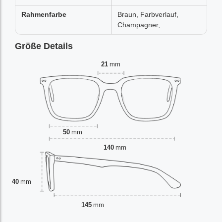
Rahmenfarbe
Braun, Farbverlauf,
Champagner,
Größe Details
21
mm
50
mm
140
mm
40
mm
145
mm