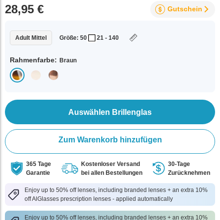
28,95 €
Gutschein
Adult Mittel
Größe: 50
21 - 140
Rahmenfarbe:
Braun
Auswählen Brillenglas
Zum Warenkorb hinzufügen
365 Tage
Kostenloser Versand
30-Tage
Garantie
bei allen Bestellungen
Zurücknehmen
Enjoy up to 50% off lenses, including branded lenses + an extra 10%
off AlGlasses prescription lenses - applied automatically
Enjoy up to 50% off lenses, including branded lenses + an extra 10%