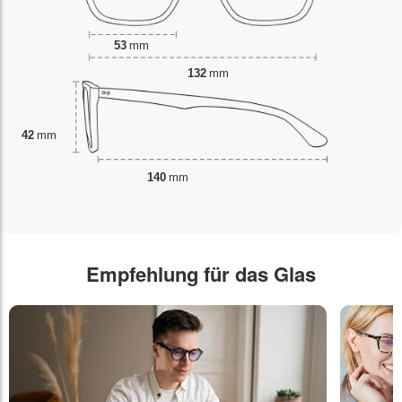
53
mm
132
mm
42
mm
140
mm
Empfehlung für das Glas