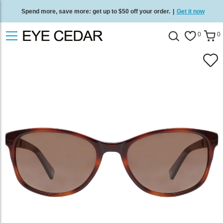
Spend more, save more: get up to $50 off your order.
|
Get it now
Free standard delivery on all orders
/
Shop now
.
0
0