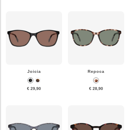
Joicia
Repoca
€ 29,90
€ 28,90