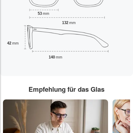
53
mm
132
mm
42
mm
140
mm
Empfehlung für das Glas