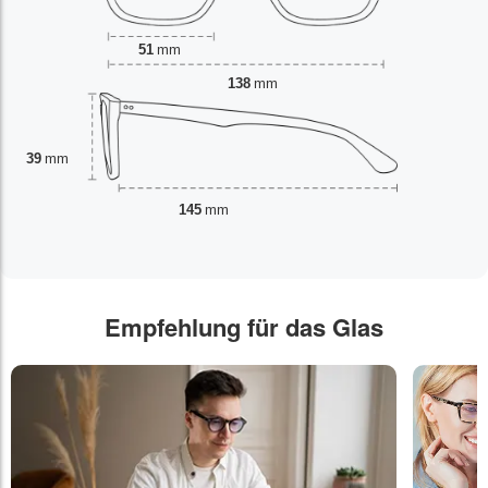
51
mm
138
mm
39
mm
145
mm
Empfehlung für das Glas