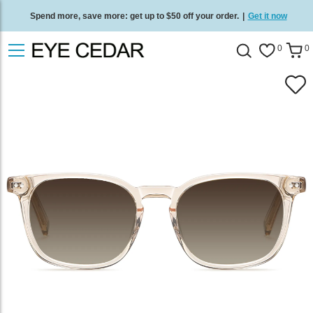
Spend more, save more: get up to $50 off your order.
|
Get it now
Free standard delivery on all orders
/
Shop now
.
0
0