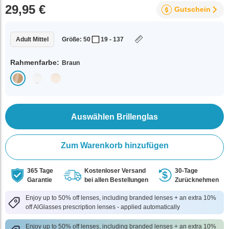
29,95 €
Gutschein
Adult Mittel
Größe: 50
19 - 137
Rahmenfarbe:
Braun
Auswählen Brillenglas
Zum Warenkorb hinzufügen
365 Tage
Kostenloser Versand
30-Tage
Garantie
bei allen Bestellungen
Zurücknehmen
Enjoy up to 50% off lenses, including branded lenses + an extra 10%
off AlGlasses prescription lenses - applied automatically
Enjoy up to 50% off lenses, including branded lenses + an extra 10%