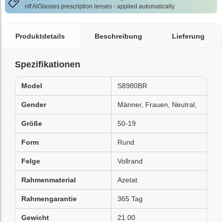
off AlGlasses prescription lenses - applied automatically
Produktdetails
Beschreibung
Lieferung
Spezifikationen
Model
S8980BR
Gender
Männer, Frauen, Neutral,
Größe
50-19
Form
Rund
Felge
Vollrand
Rahmenmaterial
Azetat
Rahmengarantie
365 Tag
Gewicht
21.00