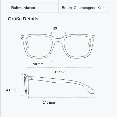
Rahmenfarbe
Braun, Champagner, Klar,
Größe Details
19
mm
50
mm
137
mm
43
mm
145
mm