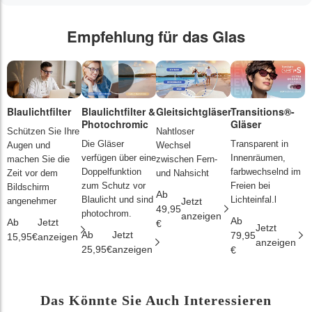
Empfehlung für das Glas
Blaulichtfilter
Blaulichtfilter &
Gleitsichtgläser
Transitions®-
P
Photochromic
Gläser
L
Schützen Sie Ihre
Nahtloser
Die Gläser
Transparent in
D
Augen und
Wechsel
verfügen über eine
Innenräumen,
s
machen Sie die
zwischen Fern-
Doppelfunktion
farbwechselnd im
d
Zeit vor dem
und Nahsicht
zum Schutz vor
Freien bei
ä
Bildschirm
Ab
Blaulicht und sind
Lichteinfal.l
i
angenehmer
Jetzt
49,95
photochrom.
anzeigen
Ab
A
Ab
Jetzt
€
Jetzt
Ab
Jetzt
79,95
2
15,95€
anzeigen
anzeigen
25,95€
anzeigen
€
€
Das Könnte Sie Auch Interessieren