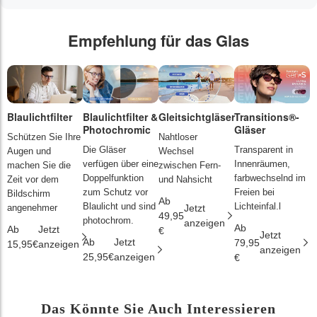
Empfehlung für das Glas
Blaulichtfilter
Blaulichtfilter &
Gleitsichtgläser
Transitions®-
P
Photochromic
Gläser
L
Schützen Sie Ihre
Nahtloser
Die Gläser
Transparent in
D
Augen und
Wechsel
verfügen über eine
Innenräumen,
s
machen Sie die
zwischen Fern-
Doppelfunktion
farbwechselnd im
d
Zeit vor dem
und Nahsicht
zum Schutz vor
Freien bei
ä
Bildschirm
Ab
Blaulicht und sind
Lichteinfal.l
i
angenehmer
Jetzt
49,95
photochrom.
anzeigen
Ab
A
Ab
Jetzt
€
Jetzt
Ab
Jetzt
79,95
2
15,95€
anzeigen
anzeigen
25,95€
anzeigen
€
€
Das Könnte Sie Auch Interessieren