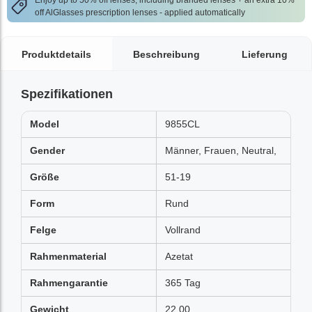
Enjoy up to 50% off lenses, including branded lenses + an extra 10%
off AlGlasses prescription lenses - applied automatically
Produktdetails
Beschreibung
Lieferung
Spezifikationen
Model
9855CL
Gender
Männer, Frauen, Neutral,
Größe
51-19
Form
Rund
Felge
Vollrand
Rahmenmaterial
Azetat
Rahmengarantie
365 Tag
Gewicht
22.00