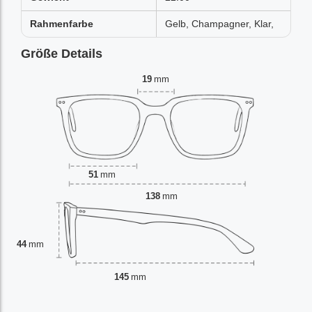
Rahmenfarbe
Gelb, Champagner, Klar,
Größe Details
19
mm
51
mm
138
mm
44
mm
145
mm