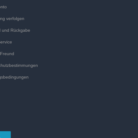
onto
ung verfolgen
d und Rückgabe
ervice
 Freund
chutzbestimmungen
gsbedingungen