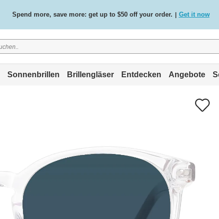
Spend more, save more: get up to $50 off your order.
Get it now
|
Free standard delivery on all orders
Shop now
/
.
Sonnenbrillen
Brillengläser
Entdecken
Angebote
S