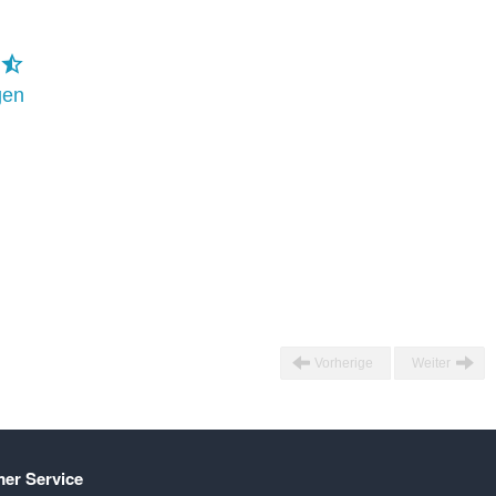
gen
Vorherige
Weiter
er Service