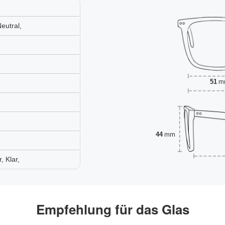
eutral,
51
m
44
mm
 Klar,
Empfehlung für das Glas