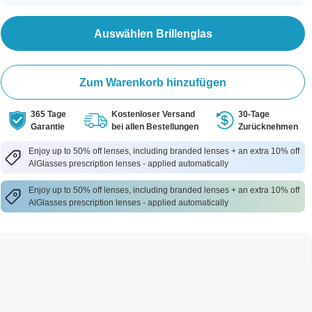
Auswählen Brillenglas
Zum Warenkorb hinzufügen
365 Tage
Kostenloser Versand
30-Tage
Garantie
bei allen Bestellungen
Zurücknehmen
Enjoy up to 50% off lenses, including branded lenses + an extra 10% off
AlGlasses prescription lenses - applied automatically
Enjoy up to 50% off lenses, including branded lenses + an extra 10% off
AlGlasses prescription lenses - applied automatically