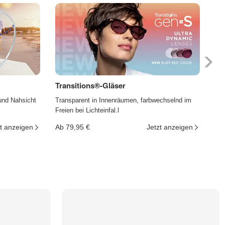
Transitions®-Gläser
Ph
und Nahsicht
Transparent in Innenräumen, farbwechselnd im
Die
Freien bei Lichteinfal.l
und
t anzeigen
Ab 79,95 €
Jetzt anzeigen
Ab