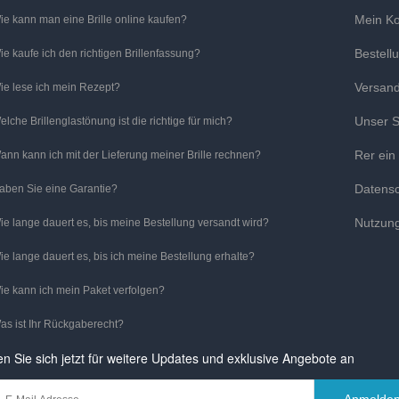
Mein K
ie kann man eine Brille online kaufen?
Bestell
ie kaufe ich den richtigen Brillenfassung?
Versan
ie lese ich mein Rezept?
Unser S
elche Brillenglastönung ist die richtige für mich?
Rer ein
ann kann ich mit der Lieferung meiner Brille rechnen?
Datens
aben Sie eine Garantie?
Nutzun
ie lange dauert es, bis meine Bestellung versandt wird?
ie lange dauert es, bis ich meine Bestellung erhalte?
ie kann ich mein Paket verfolgen?
as ist Ihr Rückgaberecht?
n Sie sich jetzt für weitere Updates und exklusive Angebote an