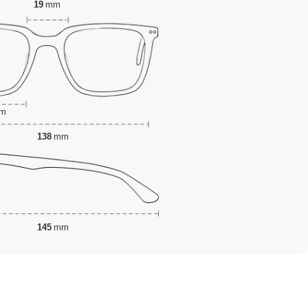
19
mm
m
138
mm
145
mm