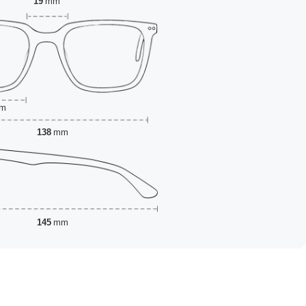
19
mm
m
138
mm
145
mm