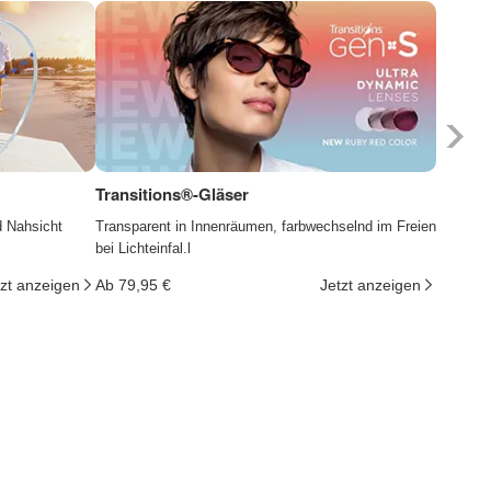
Transitions®-Gläser
Photoc
d Nahsicht
Transparent in Innenräumen, farbwechselnd im Freien
Die Gläs
bei Lichteinfal.l
ändern d
tzt anzeigen
Ab 79,95 €
Jetzt anzeigen
Ab 29,9