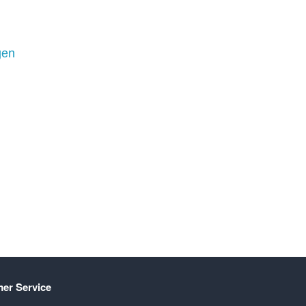
gen
er Service