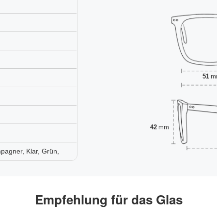
51
m
42
mm
pagner, Klar, Grün,
Empfehlung für das Glas