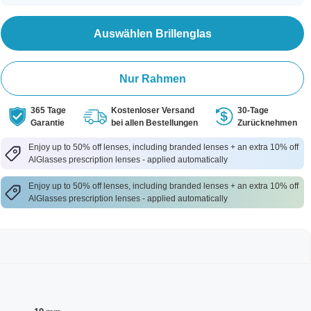
Auswählen Brillenglas
Nur Rahmen
365 Tage
Kostenloser Versand
30-Tage
Garantie
bei allen Bestellungen
Zurücknehmen
Enjoy up to 50% off lenses, including branded lenses + an extra 10% off
AlGlasses prescription lenses - applied automatically
Enjoy up to 50% off lenses, including branded lenses + an extra 10% off
AlGlasses prescription lenses - applied automatically