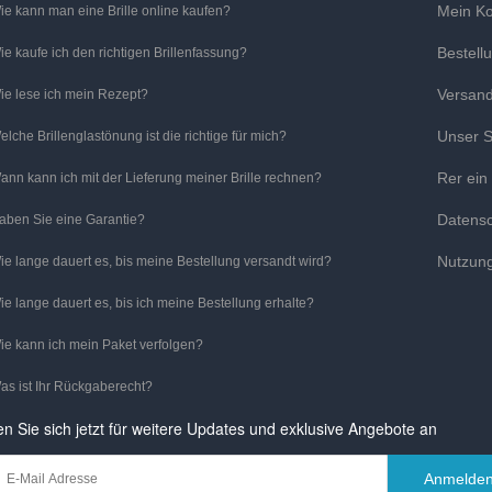
Mein K
ie kann man eine Brille online kaufen?
Bestell
ie kaufe ich den richtigen Brillenfassung?
Versan
ie lese ich mein Rezept?
Unser S
elche Brillenglastönung ist die richtige für mich?
Rer ein
ann kann ich mit der Lieferung meiner Brille rechnen?
Datens
aben Sie eine Garantie?
Nutzun
ie lange dauert es, bis meine Bestellung versandt wird?
ie lange dauert es, bis ich meine Bestellung erhalte?
ie kann ich mein Paket verfolgen?
as ist Ihr Rückgaberecht?
n Sie sich jetzt für weitere Updates und exklusive Angebote an
Anmelde