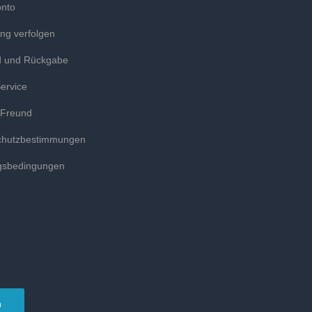
onto
ung verfolgen
d und Rückgabe
ervice
 Freund
chutzbestimmungen
gsbedingungen
n