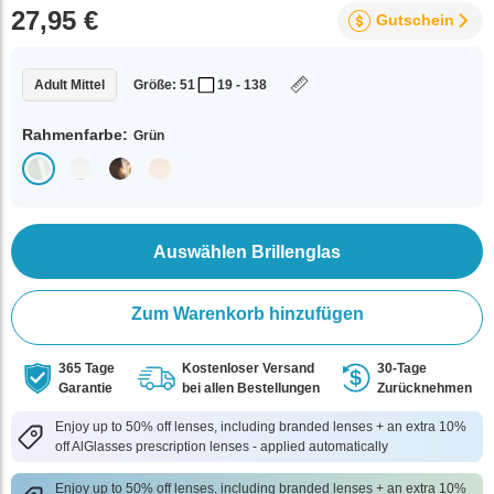
27,95 €
Gutschein
Adult Mittel
Größe: 51
19 - 138
Rahmenfarbe:
Grün
Auswählen Brillenglas
Zum Warenkorb hinzufügen
365 Tage
Kostenloser Versand
30-Tage
Garantie
bei allen Bestellungen
Zurücknehmen
Enjoy up to 50% off lenses, including branded lenses + an extra 10%
off AlGlasses prescription lenses - applied automatically
Enjoy up to 50% off lenses, including branded lenses + an extra 10%