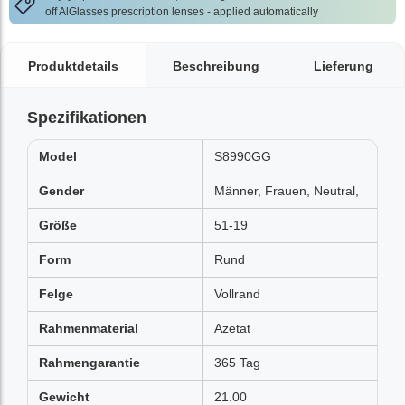
off AlGlasses prescription lenses - applied automatically
Produktdetails
Beschreibung
Lieferung
Spezifikationen
Model
S8990GG
Gender
Männer, Frauen, Neutral,
Größe
51-19
Form
Rund
Felge
Vollrand
Rahmenmaterial
Azetat
Rahmengarantie
365 Tag
Gewicht
21.00