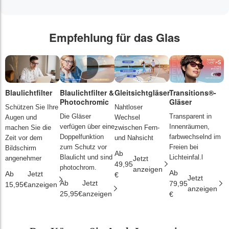
Empfehlung für das Glas
Blaulichtfilter
Blaulichtfilter &
Gleitsichtgläser
Transitions®-
P
Photochromic
Gläser
L
Schützen Sie Ihre
Nahtloser
Die Gläser
Transparent in
D
Augen und
Wechsel
verfügen über eine
Innenräumen,
s
machen Sie die
zwischen Fern-
Doppelfunktion
farbwechselnd im
d
Zeit vor dem
und Nahsicht
zum Schutz vor
Freien bei
ä
Bildschirm
Ab
Blaulicht und sind
Lichteinfal.l
i
angenehmer
Jetzt
49,95
photochrom.
anzeigen
Ab
A
Ab
Jetzt
€
Jetzt
Ab
Jetzt
79,95
2
15,95€
anzeigen
anzeigen
25,95€
anzeigen
€
€