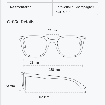
Rahmenfarbe
Farbverlauf, Champagner,
Klar, Grün,
Größe Details
19
mm
51
mm
138
mm
42
mm
145
mm