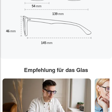
54
mm
139
mm
46
mm
145
mm
Empfehlung für das Glas