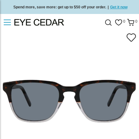
Spend more, save more: get up to $50 off your order.
|
Get it now
Free standard delivery on all orders
/
Shop now
.
0
0