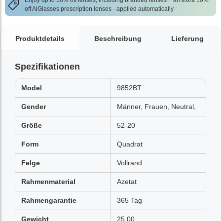
Enjoy up to 50% off lenses, including branded lenses + an extra 10%
off AlGlasses prescription lenses - applied automatically
Produktdetails
Beschreibung
Lieferung
Spezifikationen
Model
9852BT
Gender
Männer, Frauen, Neutral,
Größe
52-20
Form
Quadrat
Felge
Vollrand
Rahmenmaterial
Azetat
Rahmengarantie
365 Tag
Gewicht
25.00