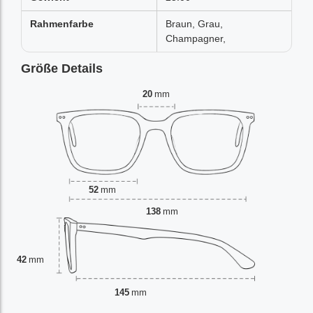
Rahmenfarbe
Braun, Grau,
Champagner,
Größe Details
20
mm
52
mm
138
mm
42
mm
145
mm