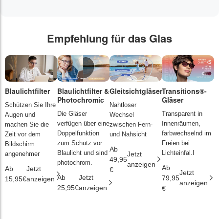
Empfehlung für das Glas
Blaulichtfilter
Blaulichtfilter &
Gleitsichtgläser
Transitions®-
P
Photochromic
Gläser
L
Schützen Sie Ihre
Nahtloser
Die Gläser
Transparent in
D
Augen und
Wechsel
verfügen über eine
Innenräumen,
s
machen Sie die
zwischen Fern-
Doppelfunktion
farbwechselnd im
d
Zeit vor dem
und Nahsicht
zum Schutz vor
Freien bei
ä
Bildschirm
Ab
Blaulicht und sind
Lichteinfal.l
i
angenehmer
Jetzt
49,95
photochrom.
anzeigen
Ab
A
Ab
Jetzt
€
Jetzt
Ab
Jetzt
79,95
2
15,95€
anzeigen
anzeigen
25,95€
anzeigen
€
€