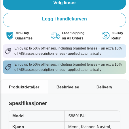
Velg linser
Legg i handlekurven
365-Day
Free Shipping
30-Day
Guarantee
on All Orders
Retur
Enjoy up to 50% off lenses, including branded lenses + an extra 10%
off AlGlasses prescription lenses - applied automatically
Enjoy up to 50% off lenses, including branded lenses + an extra 10%
off AlGlasses prescription lenses - applied automatically
Produktdetaljer
Beskrivelse
Delivery
Spesifikasjoner
Model
S8891BU
Kjønn
Menn, Kvinner, Nøytral,