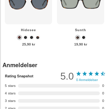
Hidesee
Sunth
25,90 kr
19,90 kr
Anmeldelser
5.0
Rating Snapshot
0
Anmeldelser
5
stars
0
4
stars
0
3
stars
0
2
stars
0