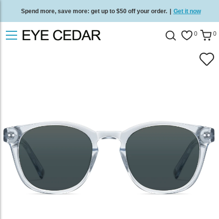
Spend more, save more: get up to $50 off your order.
|
Get it now
Free standard delivery on all orders
/
Shop now
.
0
0