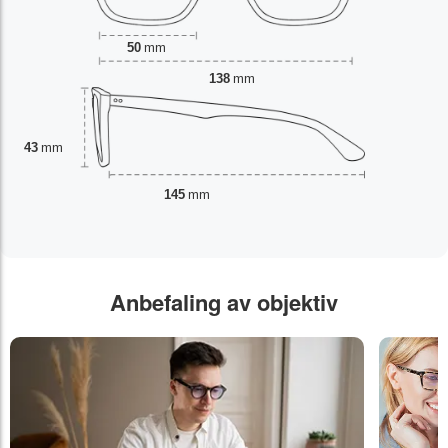
50
mm
138
mm
43
mm
145
mm
Anbefaling av objektiv