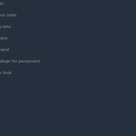
to
our order
g retur
vice
riend
slinjer for personvern
or bruk