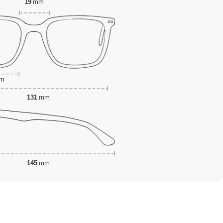
19
mm
m
131
mm
145
mm