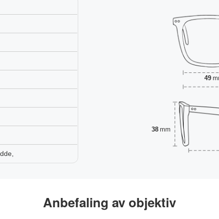
49
m
38
mm
adde,
Anbefaling av objektiv