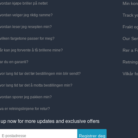
Min kon
vordan kjøpe briller på nettet
Track y
vordan velger jeg riktig ramme?
Frakt o
vordan leser jeg resepten min?
Our Ser
vilken fargetone passer for meg?
Rer a F
år kan jeg forvente å få brillene mine?
Retning
ar du en garanti?
Vilkår f
vor lang tid tar det før bestillingen min blir sendt?
vor lang tid tar det å motta bestillingen min?
vordan sporer jeg pakken min?
va er retningslinjene for retur?
 up now for more updates and exclusive offers
Registrer deg