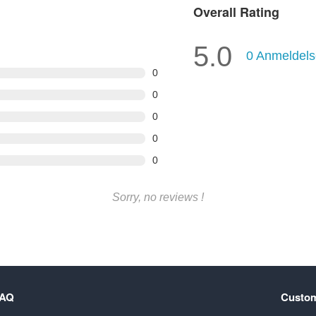
Overall Rating
5.0
0
Anmeldels
0
0
0
0
0
Sorry, no reviews !
FAQ
Custom