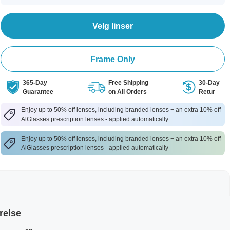
Velg linser
Frame Only
365-Day
Free Shipping
30-Day
Guarantee
on All Orders
Retur
Enjoy up to 50% off lenses, including branded lenses + an extra 10% off
AlGlasses prescription lenses - applied automatically
Enjoy up to 50% off lenses, including branded lenses + an extra 10% off
AlGlasses prescription lenses - applied automatically
relse