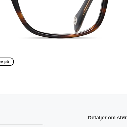
øv på
Detaljer om stør