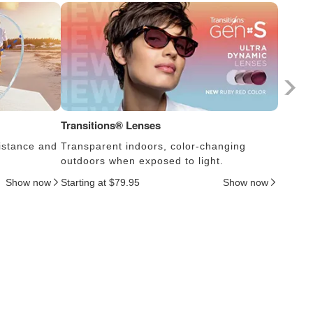
Transitions® Lenses
Fotokr
istance and
Transparent indoors, color-changing
Lens s
outdoors when exposed to light.
thus c
Show now
Starting at $79.95
Show now
Startin