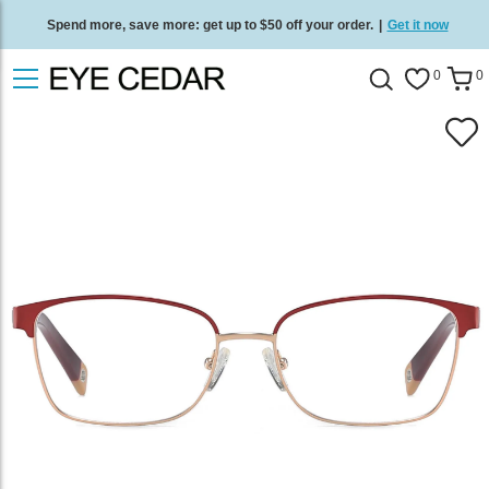
Spend more, save more: get up to $50 off your order.
|
Get it now
Free standard delivery on all orders
/
Shop now
.
0
0