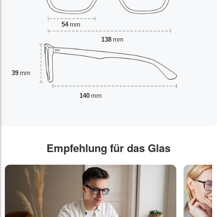
54
mm
138
mm
39
mm
140
mm
Empfehlung für das Glas