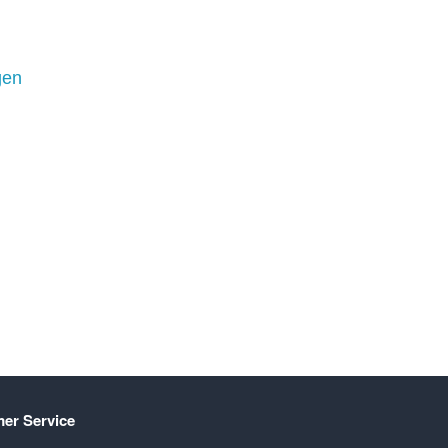
gen
er Service