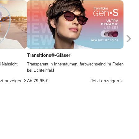
Transitions®-Gläser
Photoc
d Nahsicht
Transparent in Innenräumen, farbwechselnd im Freien
Die Gläs
bei Lichteinfal.l
ändern d
tzt anzeigen
Ab 79,95 €
Jetzt anzeigen
Ab 29,9