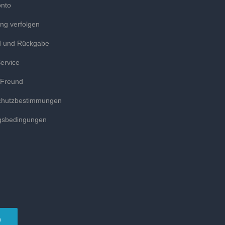
onto
ung verfolgen
d und Rückgabe
ervice
 Freund
chutzbestimmungen
gsbedingungen
n