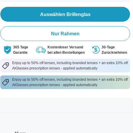
Auswählen Brillenglas
Nur Rahmen
365 Tage
Kostenloser Versand
30-Tage
Garantie
bei allen Bestellungen
Zurücknehmen
Enjoy up to 50% off lenses, including branded lenses + an extra 10% off
AlGlasses prescription lenses - applied automatically
Enjoy up to 50% off lenses, including branded lenses + an extra 10% off
AlGlasses prescription lenses - applied automatically