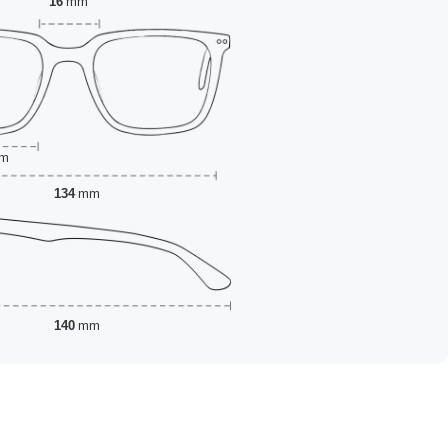
16
mm
m
134
mm
140
mm