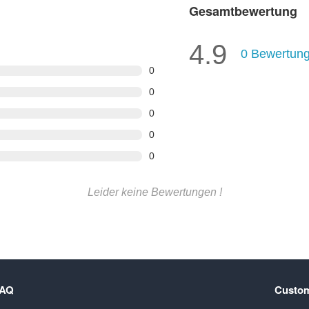
Gesamtbewertung
4.9
0
Bewertun
0
0
0
0
0
Leider keine Bewertungen !
FAQ
Custom