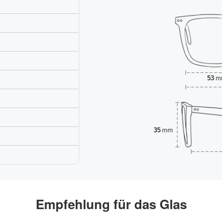
53
m
35
mm
Empfehlung für das Glas