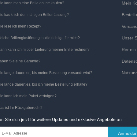
Mein K
ie kann man eine Brille online kaufen?
Bestell
ie kaufe ich den richtigen Brillenfassung?
Versan
ie lese ich mein Rezept?
Unser S
elche Brillenglastönung ist die richtige für mich?
Rer ein
ann kann ich mit der Lieferung meiner Brille rechnen?
Datens
aben Sie eine Garantie?
Nutzun
ie lange dauert es, bis meine Bestellung versandt wird?
ie lange dauert es, bis ich meine Bestellung erhalte?
ie kann ich mein Paket verfolgen?
as ist Ihr Rückgaberecht?
n Sie sich jetzt für weitere Updates und exklusive Angebote an
Anmelde