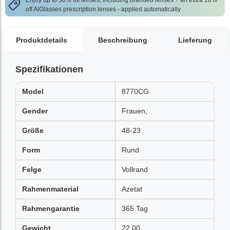
Enjoy up to 50% off lenses, including branded lenses + an extra 10%
off AlGlasses prescription lenses - applied automatically
Produktdetails
Beschreibung
Lieferung
Spezifikationen
Model
8770CG
Gender
Frauen,
Größe
48-23
Form
Rund
Felge
Vollrand
Rahmenmaterial
Azetat
Rahmengarantie
365 Tag
Gewicht
22.00