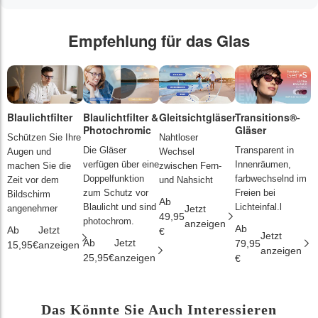
Empfehlung für das Glas
Blaulichtfilter
Blaulichtfilter &
Gleitsichtgläser
Transitions®-
P
Photochromic
Gläser
L
Schützen Sie Ihre
Nahtloser
Die Gläser
Transparent in
D
Augen und
Wechsel
verfügen über eine
Innenräumen,
s
machen Sie die
zwischen Fern-
Doppelfunktion
farbwechselnd im
d
Zeit vor dem
und Nahsicht
zum Schutz vor
Freien bei
ä
Bildschirm
Ab
Blaulicht und sind
Lichteinfal.l
i
angenehmer
Jetzt
49,95
photochrom.
anzeigen
Ab
A
Ab
Jetzt
€
Jetzt
Ab
Jetzt
79,95
2
15,95€
anzeigen
anzeigen
25,95€
anzeigen
€
€
Das Könnte Sie Auch Interessieren