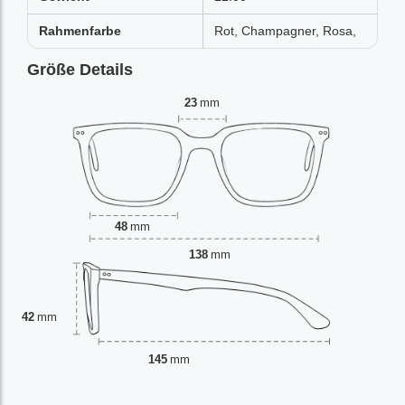
Rahmenfarbe
Rot, Champagner, Rosa,
Größe Details
23
mm
48
mm
138
mm
42
mm
145
mm