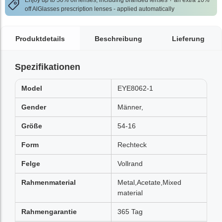
Enjoy up to 50% off lenses, including branded lenses + an extra 10%
off AlGlasses prescription lenses - applied automatically
Produktdetails
Beschreibung
Lieferung
Spezifikationen
Model
EYE8062-1
Gender
Männer,
Größe
54-16
Form
Rechteck
Felge
Vollrand
Rahmenmaterial
Metal,Acetate,Mixed
material
Rahmengarantie
365 Tag