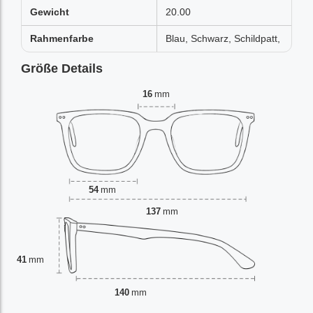
Gewicht
20.00
Rahmenfarbe
Blau, Schwarz, Schildpatt,
Größe Details
16
mm
54
mm
137
mm
41
mm
140
mm