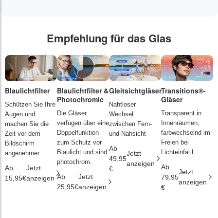
Empfehlung für das Glas
Blaulichtfilter
Blaulichtfilter &
Gleitsichtgläser
Transitions®-
P
Photochromic
Gläser
L
Schützen Sie Ihre
Nahtloser
Die Gläser
Transparent in
D
Augen und
Wechsel
verfügen über eine
Innenräumen,
s
machen Sie die
zwischen Fern-
Doppelfunktion
farbwechselnd im
d
Zeit vor dem
und Nahsicht
zum Schutz vor
Freien bei
ä
Bildschirm
Ab
Blaulicht und sind
Lichteinfal.l
i
angenehmer
Jetzt
49,95
photochrom.
anzeigen
Ab
A
Ab
Jetzt
€
Jetzt
Ab
Jetzt
79,95
2
15,95€
anzeigen
anzeigen
25,95€
anzeigen
€
€