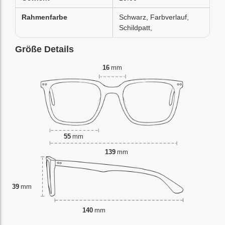
Rahmenfarbe
Schwarz, Farbverlauf,
Schildpatt,
Größe Details
16
mm
55
mm
139
mm
39
mm
140
mm