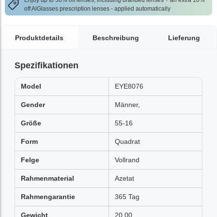
Enjoy up to 50% off lenses, including branded lenses + an extra 10%
off AlGlasses prescription lenses - applied automatically
Produktdetails
Beschreibung
Lieferung
Spezifikationen
Model
EYE8076
Gender
Männer,
Größe
55-16
Form
Quadrat
Felge
Vollrand
Rahmenmaterial
Azetat
Rahmengarantie
365 Tag
Gewicht
20.00