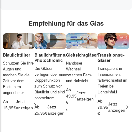
Empfehlung für das Glas
Blaulichtfilter
Blaulichtfilter &
Gleitsichtgläser
Transitions®-
P
Photochromic
Gläser
L
Schützen Sie Ihre
Nahtloser
Die Gläser
Transparent in
D
Augen und
Wechsel
verfügen über eine
Innenräumen,
s
machen Sie die
zwischen Fern-
Doppelfunktion
farbwechselnd im
d
Zeit vor dem
und Nahsicht
zum Schutz vor
Freien bei
ä
Bildschirm
Ab
Blaulicht und sind
Lichteinfal.l
i
angenehmer
Jetzt
49,95
photochrom.
anzeigen
Ab
A
Ab
Jetzt
€
Jetzt
Ab
Jetzt
79,95
2
15,95€
anzeigen
anzeigen
25,95€
anzeigen
€
€