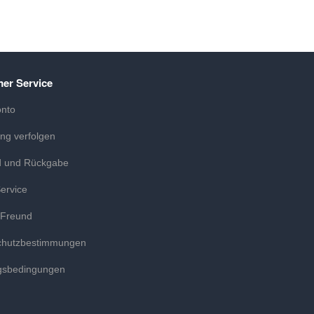
er Service
onto
ung verfolgen
d und Rückgabe
ervice
 Freund
chutzbestimmungen
gsbedingungen