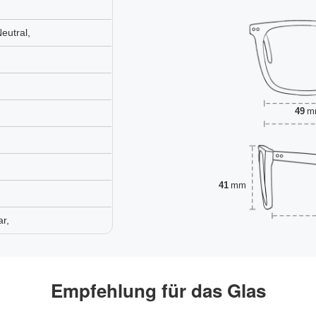
eutral,
49
m
41
mm
r,
Empfehlung für das Glas