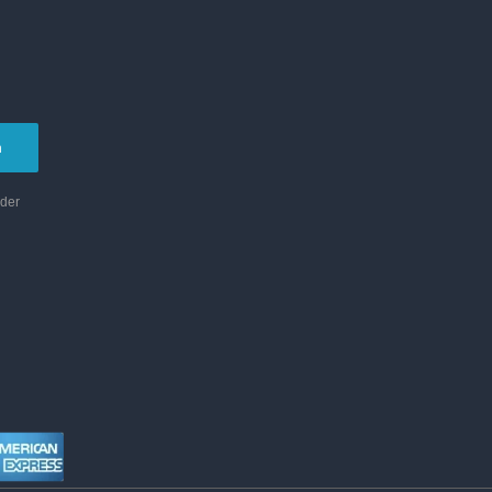
n
 der