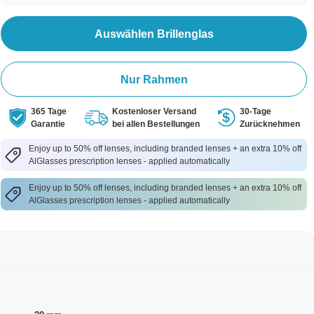
Auswählen Brillenglas
Nur Rahmen
365 Tage
Kostenloser Versand
30-Tage
Garantie
bei allen Bestellungen
Zurücknehmen
Enjoy up to 50% off lenses, including branded lenses + an extra 10% off
AlGlasses prescription lenses - applied automatically
Enjoy up to 50% off lenses, including branded lenses + an extra 10% off
AlGlasses prescription lenses - applied automatically