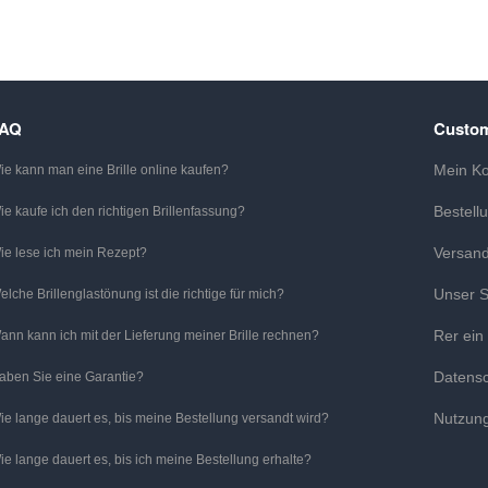
FAQ
Custom
Mein K
ie kann man eine Brille online kaufen?
Bestell
ie kaufe ich den richtigen Brillenfassung?
Versan
ie lese ich mein Rezept?
Unser S
elche Brillenglastönung ist die richtige für mich?
Rer ein
ann kann ich mit der Lieferung meiner Brille rechnen?
Datens
aben Sie eine Garantie?
Nutzun
ie lange dauert es, bis meine Bestellung versandt wird?
ie lange dauert es, bis ich meine Bestellung erhalte?