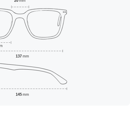
20
mm
m
137
mm
145
mm