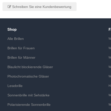
Schreiben Sie eine Kundenbewertung
Shop
Alle Brillen
W
Brillen für Frauen
W
Brillen für Männer
W
Blaulicht blockierende Gläser
W
Photochromatische Gläser
W
Lesebrille
H
Sonnenbrille mit Sehstärke
W
Polarisierende Sonnenbrille
W