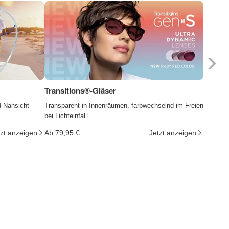
Transitions®-Gläser
Photoc
d Nahsicht
Transparent in Innenräumen, farbwechselnd im Freien
Die Gläs
bei Lichteinfal.l
ändern d
tzt anzeigen
Ab 79,95 €
Jetzt anzeigen
Ab 29,9