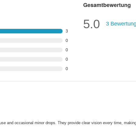
Gesamtbewertung
5.0
3
Bewertun
3
0
0
0
0
nt use and occasional minor drops. They provide clear vision every time, maki