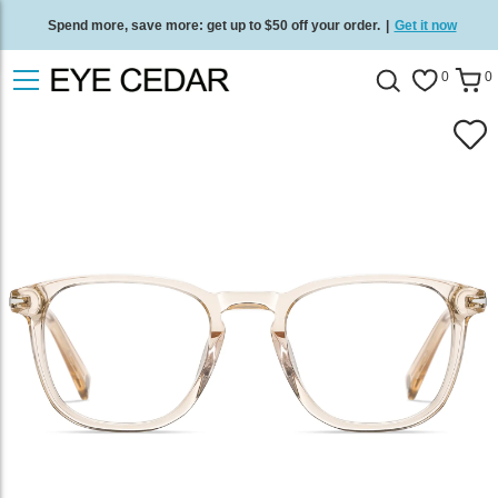
Spend more, save more: get up to $50 off your order.
|
Get it now
Free standard delivery on all orders
/
Shop now
.
0
0