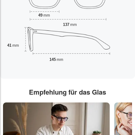
49
mm
137
mm
41
mm
145
mm
Empfehlung für das Glas