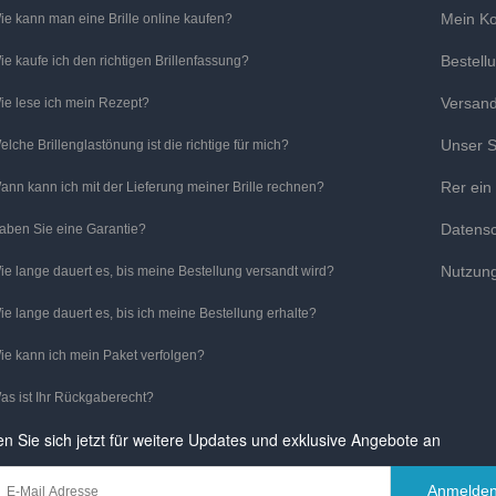
Mein K
ie kann man eine Brille online kaufen?
Bestell
ie kaufe ich den richtigen Brillenfassung?
Versan
ie lese ich mein Rezept?
Unser S
elche Brillenglastönung ist die richtige für mich?
Rer ein
ann kann ich mit der Lieferung meiner Brille rechnen?
Datens
aben Sie eine Garantie?
Nutzun
ie lange dauert es, bis meine Bestellung versandt wird?
ie lange dauert es, bis ich meine Bestellung erhalte?
ie kann ich mein Paket verfolgen?
as ist Ihr Rückgaberecht?
n Sie sich jetzt für weitere Updates und exklusive Angebote an
Anmelde