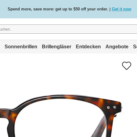
Spend more, save more: get up to $50 off your order.
Get it now
|
Free standard delivery on all orders
Shop now
/
.
Sonnenbrillen
Brillengläser
Entdecken
Angebote
S