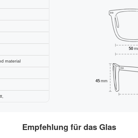
50
m
ed material
45
mm
t,
Empfehlung für das Glas