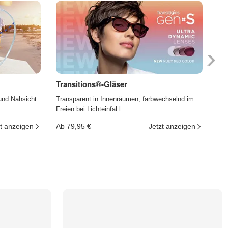
Transitions®-Gläser
Ph
und Nahsicht
Transparent in Innenräumen, farbwechselnd im
Die
Freien bei Lichteinfal.l
und
t anzeigen
Ab 79,95 €
Jetzt anzeigen
Ab