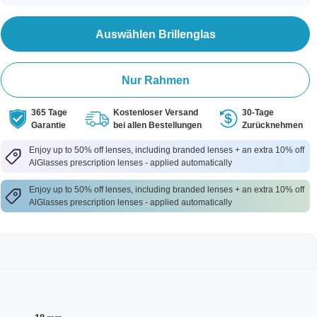
Auswählen Brillenglas
Nur Rahmen
365 Tage
Kostenloser Versand
30-Tage
Garantie
bei allen Bestellungen
Zurücknehmen
Enjoy up to 50% off lenses, including branded lenses + an extra 10% off
AlGlasses prescription lenses - applied automatically
Enjoy up to 50% off lenses, including branded lenses + an extra 10% off
AlGlasses prescription lenses - applied automatically