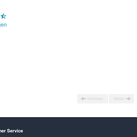
gen
Vorherige
Weiter
er Service