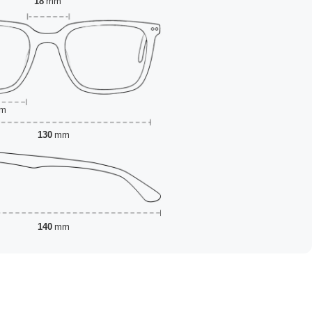
18
mm
m
130
mm
140
mm