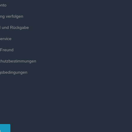
onto
ung verfolgen
d und Rückgabe
ervice
 Freund
chutzbestimmungen
gsbedingungen
n